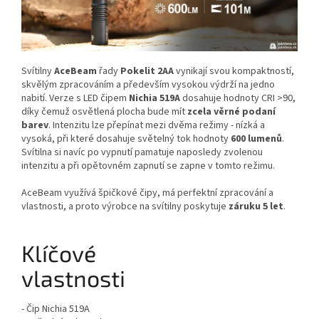
Svítilny
AceBeam
řady
Pokelit 2AA
vynikají svou kompaktností,
skvělým zpracováním a především vysokou výdrží na jedno
nabití. Verze s LED čipem
Nichia 519A
dosahuje hodnoty CRI >90,
díky čemuž osvětlená plocha bude mít
zcela věrné podaní
barev
. Intenzitu lze přepínat mezi dvěma režimy - nízká a
vysoká, při které dosahuje světelný tok hodnoty
600 lumenů
.
Svítilna si navíc po vypnutí pamatuje naposledy zvolenou
intenzitu a při opětovném zapnutí se zapne v tomto režimu.
AceBeam využívá špičkové čipy, má perfektní zpracování a
vlastnosti, a proto výrobce na svítilny poskytuje
záruku 5 let
.
Klíčové
vlastnosti
- Čip Nichia 519A