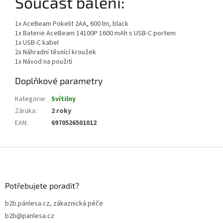
Součást balení:
1x AceBeam Pokelit 2AA, 600 lm, black
1x Baterie AceBeam 14100P 1600 mAh s USB-C portem
1x USB-C kabel
2x Náhradní těsnící kroužek
1x Návod na použití
Doplňkové parametry
Kategorie
:
Svítilny
Záruka
:
2 roky
EAN
:
6970526501012
Z
á
p
a
Potřebujete poradit?
t
b2b.pánlesa.cz, zákaznická péče
í
b2b@panlesa.cz