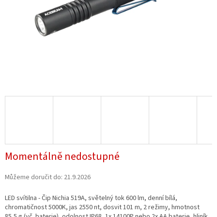
Momentálně nedostupné
Můžeme doručit do:
21.9.2026
LED svítilna - Čip Nichia 519A, světelný tok 600 lm, denní bílá,
chromatičnost 5000K, jas 2550 nt, dosvit 101 m, 2 režimy, hmotnost
85,5 g (vč. baterie), odolnost IP68, 1x 14100P nebo 2x AA baterie, hliník,