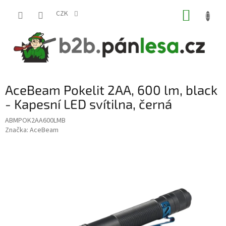
Přejít
NÁKUP
na
CZK
obsah
KOŠÍK
AceBeam Pokelit 2AA, 600 lm, black
- Kapesní LED svítilna, černá
ABMPOK2AA600LMB
Značka:
AceBeam