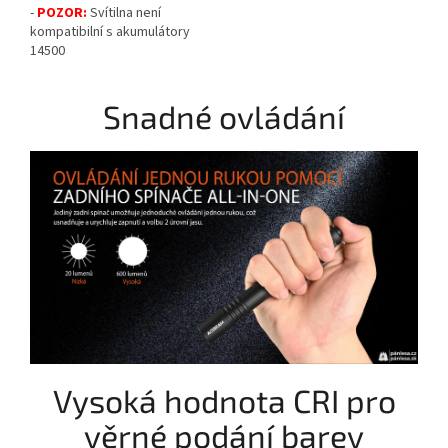
-
POZOR:
Svítilna není
kompatibilní s akumulátory
14500
Snadné ovládání
Vysoká hodnota CRI pro
věrné podání barev