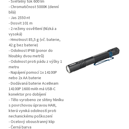
- Světelný tok 600 lm
- Chromatičnost 5000K (denní
bílá)
- Jas 2550 nt
- Dosvit 101 m
- 2 režimy osvětlení (Nízká a
vysoká)
- Hmotnost 85,5 g (vč. baterie,
42 g bez baterie)
- Odolnost IP68 (ponor do
hloubky dvou metrů)
- Odolnost proti pádu z výšky 1
metru
- Napájení pomocí 1x 14100P
nebo 2x AA baterie
- Dodávaná baterie AceBeam
14100P 1600 mAh má USB-C
konektor pro dobíjení
- Tělo vyrobeno ze slitiny hliníku
s povrchovou úpravou HAIII,
která vyniká odolností proti
nechanickému poškození
- Ocelový oboustranný klip
- Černá barva