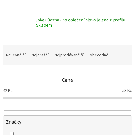
Joker Odznak na oblečení hlava jelena z profilu
Skladem
Ř
a
Nejlevnější
Nejdražší
Nejprodávanější
Abecedně
z
e
n
Cena
í
p
42
Kč
153
Kč
r
o
d
u
k
Značky
t
ů