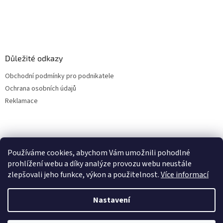
p
i
s
u
Důležité odkazy
Obchodní podmínky pro podnikatele
Ochrana osobních údajů
Reklamace
Používáme cookies, abychom Vám umožnili pohodlné
prohlížení webu a díky analýze provozu webu neustále
zlepšovali jeho funkce, výkon a použitelnost.
Více informací
Nastavení
Vytvořil Shoptet