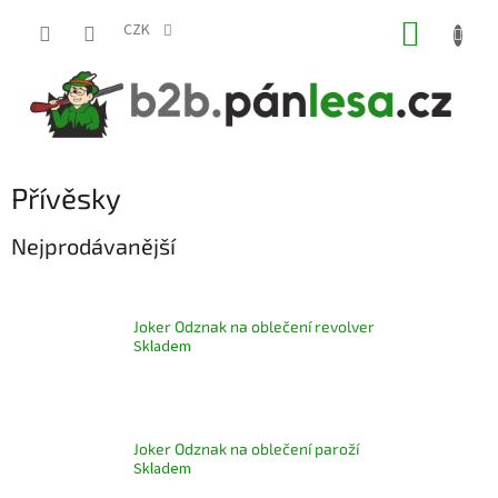
Přejít
NÁKUP
na
CZK
obsah
KOŠÍK
Přívěsky
Nejprodávanější
Joker Odznak na oblečení revolver
Skladem
Joker Odznak na oblečení paroží
Skladem