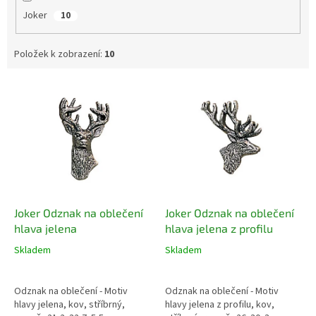
Joker
10
Položek k zobrazení:
10
V
ý
p
i
s
p
r
o
d
Joker Odznak na oblečení
Joker Odznak na oblečení
u
hlava jelena
hlava jelena z profilu
k
Skladem
Skladem
t
ů
Odznak na oblečení - Motiv
Odznak na oblečení - Motiv
hlavy jelena, kov, stříbrný,
hlavy jelena z profilu, kov,