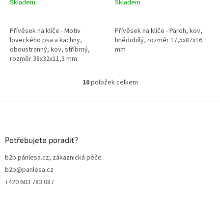
Skladem
Skladem
Přívěsek na klíče - Motiv
Přívěsek na klíče - Paroh, kov,
loveckého psa a kachny,
hnědobílý, rozměr 17,5x87x16
oboustranný, kov, stříbrný,
mm
rozměr 38x32x11,3 mm
10
položek celkem
O
v
l
Z
á
á
d
p
a
a
Potřebujete poradit?
c
t
í
b2b.pánlesa.cz, zákaznická péče
í
p
b2b@panlesa.cz
r
v
+420 603 783 087
k
y
v
ý