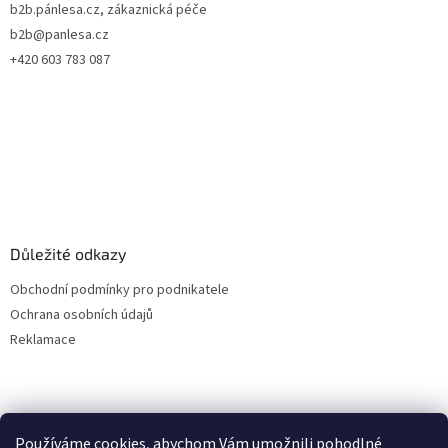
b2b.pánlesa.cz, zákaznická péče
í
b2b@panlesa.cz
+420 603 783 087
Důležité odkazy
Obchodní podmínky pro podnikatele
Ochrana osobních údajů
Reklamace
Používáme cookies, abychom Vám umožnili pohodlné