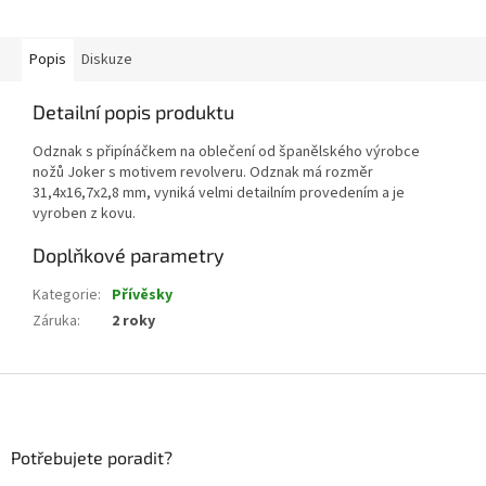
Popis
Diskuze
Detailní popis produktu
Odznak s připínáčkem na oblečení od španělského výrobce
nožů Joker s motivem revolveru. Odznak má rozměr
31,4x16,7x2,8 mm, vyniká velmi detailním provedením a je
vyroben z kovu.
Doplňkové parametry
Kategorie
:
Přívěsky
Záruka
:
2 roky
Z
á
p
a
Potřebujete poradit?
t