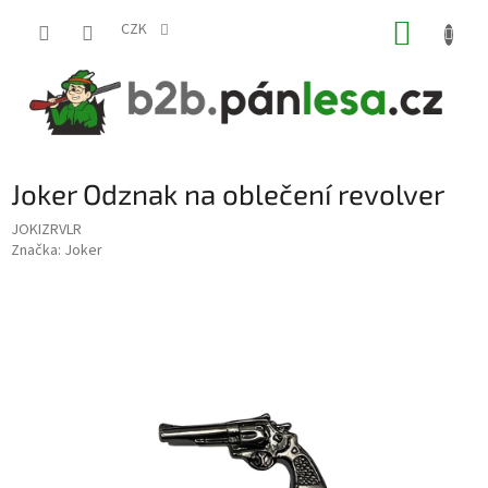
Přejít
NÁKUP
na
CZK
obsah
KOŠÍK
Joker Odznak na oblečení revolver
JOKIZRVLR
Značka:
Joker