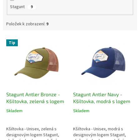
Stagunt
9
Položek k zobrazení:
9
V
Tip
ý
p
i
s
p
r
o
d
Stagunt Antler Bronze -
Stagunt Antler Navy -
u
Kšiltovka, zelená s logem
Kšiltovka, modrá s logem
k
Skladem
Skladem
t
ů
Kšiltovka - Unisex, zelená s
Kšiltovka - Unisex, modrá s
designovým logem Stagunt,
designovým logem Stagunt,