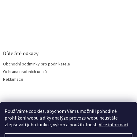
y
v
ý
p
i
s
u
Důležité odkazy
Obchodní podmínky pro podnikatele
Ochrana osobních údajů
Reklamace
Používáme cookies, abychom Vám umožnili pohodlné
prohlížení webu a díky analýze provozu webu neustále
zlepšovali jeho funkce, výkon a použitelnost.
Více informací