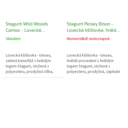
Stagunt Wild Woods
Stagunt Peisey Bison -
Camoo - Lovecká
Lovecká kšiltovka, hnědá s
kšiltovka, zelená kamufláž
hnědým logem
Skladem
Momentálně nedostupné
s hnědým logem
Lovecká kšiltovka - Unisex,
Lovecká kšiltovka - Unisex,
zelená kamufláž s hnědým
hnědé provedení s hnědým
logem Stagunt, složená z
logem Stagunt, složená z
polyesteru, prodyšná síťka,
polyesteru, prodyšná, zapínání
zapínání na suchý zip
na suchý zip