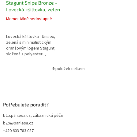
Stagunt Snipe Bronze -
Lovecká kšiltovka, zelená
s logem
Momentálně nedostupné
Lovecká kšiltovka - Unisex,
zelená s minimalistickým
oranžovým logem Stagunt,
složená z polyesteru,
voděodolná, prodyšná, zapínání
na suchý zip
9
položek celkem
O
v
l
Z
á
á
d
p
a
a
Potřebujete poradit?
c
t
í
b2b.pánlesa.cz, zákaznická péče
í
p
b2b@panlesa.cz
r
v
+420 603 783 087
k