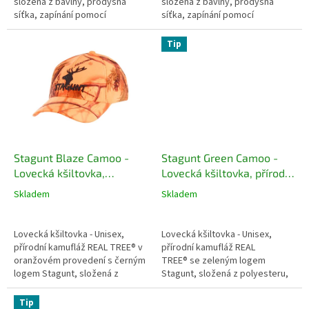
složená z bavlny, prodyšná
složená z bavlny, prodyšná
síťka, zapínání pomocí
síťka, zapínání pomocí
děrovaného pásku
děrovaného pásku
Tip
Stagunt Blaze Camoo -
Stagunt Green Camoo -
Lovecká kšiltovka,
Lovecká kšiltovka, přírodní
oranžová kamufláž s
kamufláž se zeleným
Skladem
Skladem
černým logem
logem
Lovecká kšiltovka - Unisex,
Lovecká kšiltovka - Unisex,
přírodní kamufláž REAL TREE® v
přírodní kamufláž REAL
oranžovém provedení s černým
TREE® se zeleným logem
logem Stagunt, složená z
Stagunt, složená z polyesteru,
polyesteru, prodyšná, zapínání
prodyšná, zapínání na suchý zip
na suchý zip
Tip