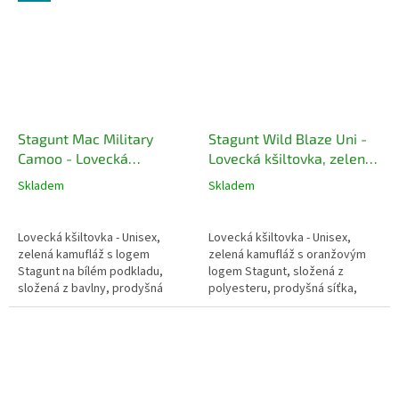
Stagunt Mac Military
Stagunt Wild Blaze Uni -
Camoo - Lovecká
Lovecká kšiltovka, zelená
kšiltovka, zelená kamufláž
kamufláž s oranžovým
Skladem
Skladem
s logem
logem
Lovecká kšiltovka - Unisex,
Lovecká kšiltovka - Unisex,
zelená kamufláž s logem
zelená kamufláž s oranžovým
Stagunt na bílém podkladu,
logem Stagunt, složená z
složená z bavlny, prodyšná
polyesteru, prodyšná síťka,
síťka, zapínání pomocí
zapínání na suchý zip
děrovaného pásku