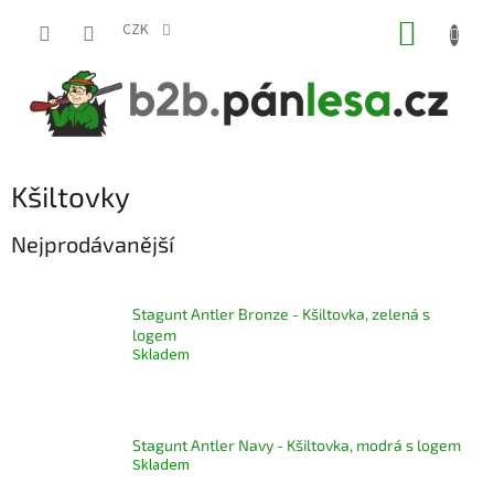
Přejít
NÁKUP
na
CZK
obsah
KOŠÍK
Kšiltovky
Nejprodávanější
Stagunt Antler Bronze - Kšiltovka, zelená s
logem
Skladem
Stagunt Antler Navy - Kšiltovka, modrá s logem
Skladem