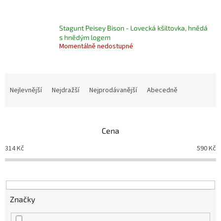
Stagunt Peisey Bison - Lovecká kšiltovka, hnědá
s hnědým logem
Momentálně nedostupné
Ř
a
Nejlevnější
Nejdražší
Nejprodávanější
Abecedně
z
e
n
Cena
í
p
314
Kč
590
Kč
r
o
d
u
k
Značky
t
ů