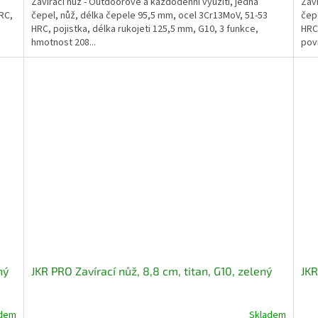
Zavírací nůž - Outdoorové a každodenní využití, jedna
Zaví
RC,
čepel, nůž, délka čepele 95,5 mm, ocel 3Cr13MoV, 51-53
čep
HRC, pojistka, délka rukojeti 125,5 mm, G10, 3 funkce,
HRC,
hmotnost 208...
povr
ný
JKR PRO Zavírací nůž, 8,8 cm, titan, G10, zelený
JKR
adem
Skladem