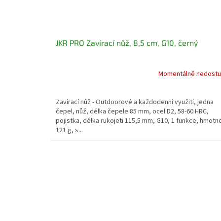
JKR PRO Zavírací nůž, 8,5 cm, G10, černý
Momentálně nedost
Zavírací nůž - Outdoorové a každodenní využití, jedna
čepel, nůž, délka čepele 85 mm, ocel D2, 58-60 HRC,
pojistka, délka rukojeti 115,5 mm, G10, 1 funkce, hmotn
121 g, s...