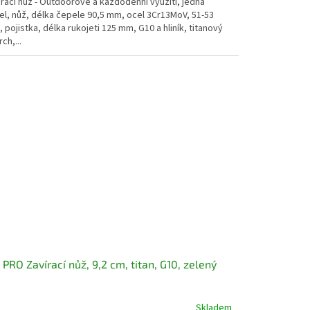
rací nůž - Outdoorové a každodenní využití, jedna
el, nůž, délka čepele 90,5 mm, ocel 3Cr13MoV, 51-53
 pojistka, délka rukojeti 125 mm, G10 a hliník, titanový
ch,...
 PRO Zavírací nůž, 9,2 cm, titan, G10, zelený
Skladem