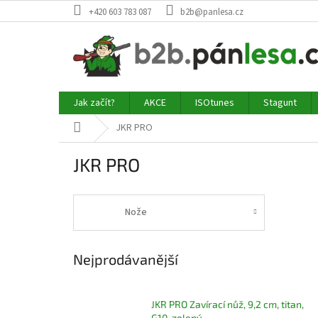
Přejít
+420 603 783 087
b2b@panlesa.cz
na
obsah
Jak začít?
AKCE
ISOtunes
Stagunt
Domů
JKR PRO
JKR PRO
Nože
Nejprodávanější
JKR PRO Zavírací nůž, 9,2 cm, titan,
G10, zelený