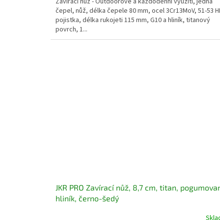
Zavírací nůž - Outdoorové a každodenní využití, jedna
čepel, nůž, délka čepele 80 mm, ocel 3Cr13MoV, 51-53 H
pojistka, délka rukojeti 115 mm, G10 a hliník, titanový
povrch, 1...
JKR PRO Zavírací nůž, 8,7 cm, titan, pogumova
hliník, černo-šedý
Skl