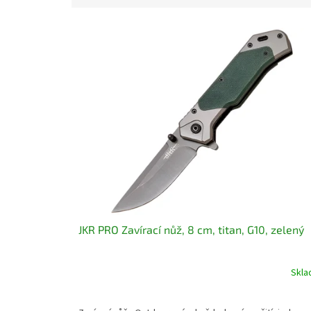
V
ý
p
i
s
p
r
o
d
u
k
t
ů
JKR PRO Zavírací nůž, 8 cm, titan, G10, zelený
Skl