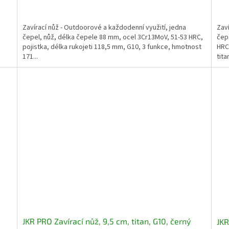
Zavírací nůž - Outdoorové a každodenní využití, jedna
Zaví
čepel, nůž, délka čepele 88 mm, ocel 3Cr13MoV, 51-53 HRC,
čep
pojistka, délka rukojeti 118,5 mm, G10, 3 funkce, hmotnost
HRC,
171...
tita
JKR PRO Zavírací nůž, 9,5 cm, titan, G10, černý
JKR