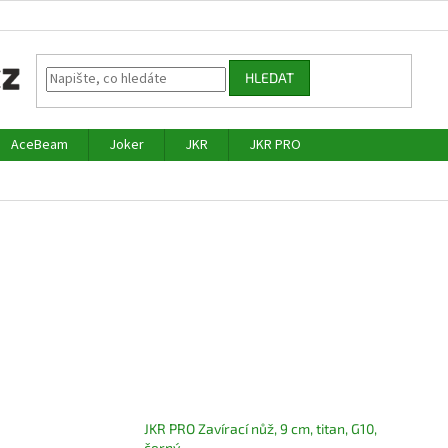
HLEDAT
AceBeam
Joker
JKR
JKR PRO
JKR PRO Zavírací nůž, 9 cm, titan, G10,
černý