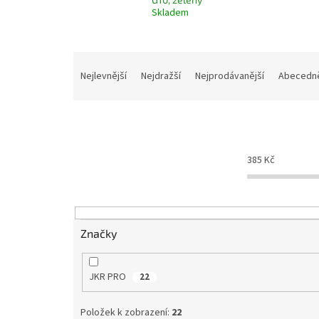
Skladem
Ř
a
Nejlevnější
Nejdražší
Nejprodávanější
Abecedn
z
e
n
í
p
385
Kč
r
o
d
u
k
Značky
t
ů
JKR PRO
22
Položek k zobrazení:
22