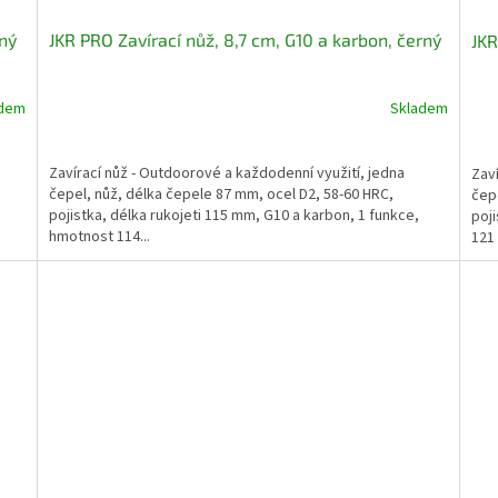
rný
JKR PRO Zavírací nůž, 8,7 cm, G10 a karbon, černý
JKR
adem
Skladem
Zavírací nůž - Outdoorové a každodenní využití, jedna
Zaví
čepel, nůž, délka čepele 87 mm, ocel D2, 58-60 HRC,
čepe
pojistka, délka rukojeti 115 mm, G10 a karbon, 1 funkce,
poji
hmotnost 114...
121 