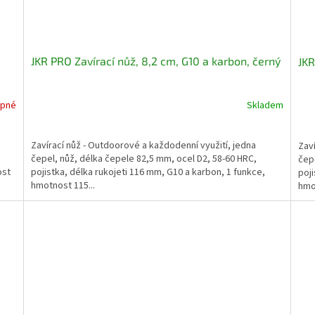
JKR PRO Zavírací nůž, 8,2 cm, G10 a karbon, černý
JKR
upné
Skladem
Zavírací nůž - Outdoorové a každodenní využití, jedna
Zaví
čepel, nůž, délka čepele 82,5 mm, ocel D2, 58-60 HRC,
čepe
ost
pojistka, délka rukojeti 116 mm, G10 a karbon, 1 funkce,
poji
hmotnost 115...
hmot