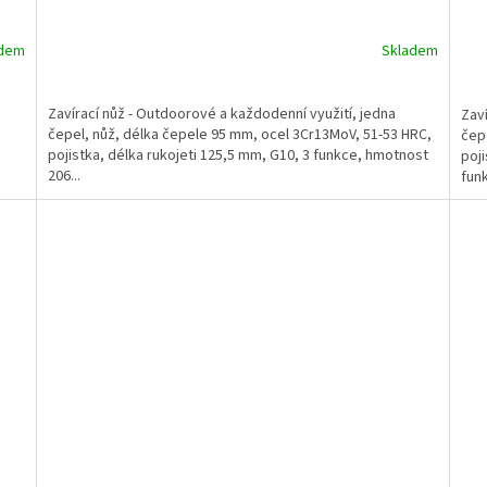
adem
Skladem
Zavírací nůž - Outdoorové a každodenní využití, jedna
Zaví
čepel, nůž, délka čepele 95 mm, ocel 3Cr13MoV, 51-53 HRC,
čepe
pojistka, délka rukojeti 125,5 mm, G10, 3 funkce, hmotnost
poji
206...
funk