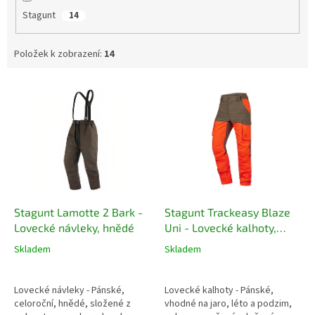
Stagunt
14
Položek k zobrazení:
14
V
ý
p
i
s
p
r
o
d
Stagunt Lamotte 2 Bark -
Stagunt Trackeasy Blaze
u
Lovecké návleky, hnědé
Uni - Lovecké kalhoty,
k
zeleno-oranžové
Skladem
Skladem
t
ů
Lovecké návleky - Pánské,
Lovecké kalhoty - Pánské,
celoroční, hnědé, složené z
vhodné na jaro, léto a podzim,