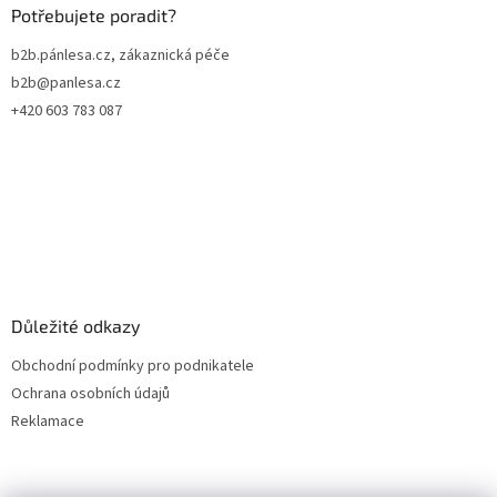
a
a
Potřebujete poradit?
c
t
í
b2b.pánlesa.cz, zákaznická péče
í
p
b2b@panlesa.cz
r
v
+420 603 783 087
k
y
v
ý
p
i
s
u
Důležité odkazy
Obchodní podmínky pro podnikatele
Ochrana osobních údajů
Reklamace