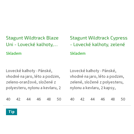
Stagunt Wildtrack Blaze
Stagunt Wildtrack Cypress
Uni - Lovecké kalhoty,
- Lovecké kalhoty, zelené
zeleno-oranžové
Skladem
Skladem
Lovecké kalhoty - Pánské,
Lovecké kalhoty - Pánské,
vhodné na jaro, léto a podzim,
vhodné na jaro, léto a podzim,
zeleno-oranžové, složené z
zelené, složené z polyesteru,
polyesteru, nylonu a kevlaru, 2
nylonu a kevlaru, 2 kapsy,
kapsy, voděodolnost 10k,
voděodolnost 10k, prodyšné,
prodyšné, membrána proti
40
42
44
46
48
50
52
membrána proti větru, RipStop
40
42
44
46
48
50
5
větru, RipStop
Tip