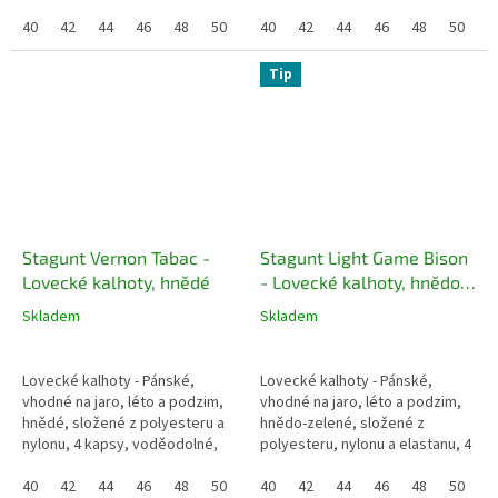
voděodolné, prodyšné,
hmotnost, proti klíšťatům
membrána proti větru, pružné,
40
42
44
46
48
50
52
40
42
44
46
48
50
5
RipStop, nízká...
Tip
Stagunt Vernon Tabac -
Stagunt Light Game Bison
Lovecké kalhoty, hnědé
- Lovecké kalhoty, hnědo-
zelené
Skladem
Skladem
Lovecké kalhoty - Pánské,
Lovecké kalhoty - Pánské,
vhodné na jaro, léto a podzim,
vhodné na jaro, léto a podzim,
hnědé, složené z polyesteru a
hnědo-zelené, složené z
nylonu, 4 kapsy, voděodolné,
polyesteru, nylonu a elastanu, 4
prodyšné, pružné, nízká
kapsy, voděodolné, prodyšné,
hmotnost, proti klíšťatům a
40
42
44
46
48
50
52
pružné, RipStop, nízká
40
42
44
46
48
50
5