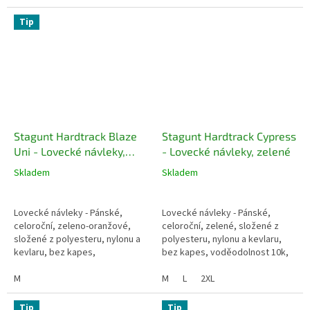
komárům
hmotnost,...
Tip
Stagunt Hardtrack Blaze
Stagunt Hardtrack Cypress
Uni - Lovecké návleky,
- Lovecké návleky, zelené
zeleno-oranžové
Skladem
Skladem
Lovecké návleky - Pánské,
Lovecké návleky - Pánské,
celoroční, zeleno-oranžové,
celoroční, zelené, složené z
složené z polyesteru, nylonu a
polyesteru, nylonu a kevlaru,
kevlaru, bez kapes,
bez kapes, voděodolnost 10k,
voděodolnost 10k, prodyšné,
prodyšné, membrána proti
membrána proti větru,
M
větru, podlepené švy, RipStop
M
L
2XL
podlepené švy, RipStop
Tip
Tip