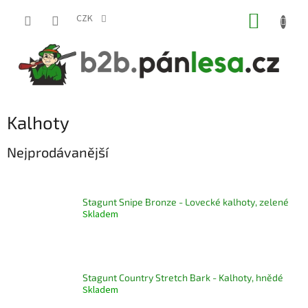
Přejít
NÁKUP
na
CZK
obsah
KOŠÍK
Kalhoty
Nejprodávanější
Stagunt Snipe Bronze - Lovecké kalhoty, zelené
Skladem
Stagunt Country Stretch Bark - Kalhoty, hnědé
Skladem