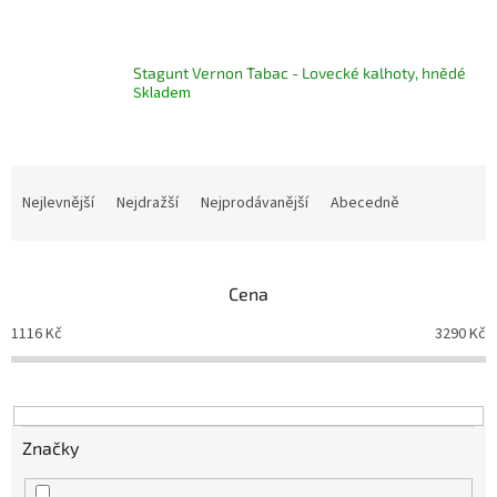
Stagunt Vernon Tabac - Lovecké kalhoty, hnědé
Skladem
Ř
a
Nejlevnější
Nejdražší
Nejprodávanější
Abecedně
z
e
n
Cena
í
p
1116
Kč
3290
Kč
r
o
d
u
k
Značky
t
ů