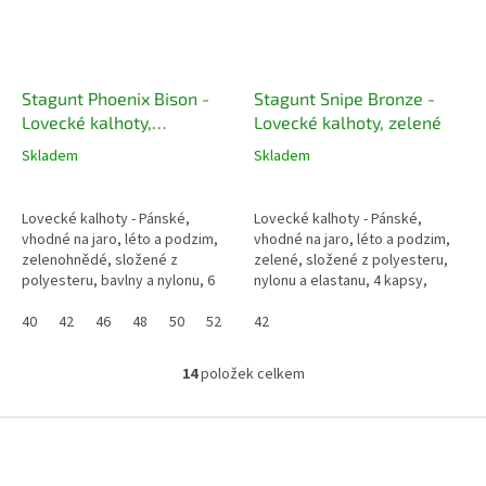
Stagunt Phoenix Bison -
Stagunt Snipe Bronze -
Lovecké kalhoty,
Lovecké kalhoty, zelené
zelenohnědé
Skladem
Skladem
Lovecké kalhoty - Pánské,
Lovecké kalhoty - Pánské,
vhodné na jaro, léto a podzim,
vhodné na jaro, léto a podzim,
zelenohnědé, složené z
zelené, složené z polyesteru,
polyesteru, bavlny a nylonu, 6
nylonu a elastanu, 4 kapsy,
kapes, voděodolnost 10k,
voděodolnost 20k, prodyšné,
prodyšné, membrána proti
40
42
46
48
50
52
membrána proti větru, pružné,...
42
větru, podlepené...
14
položek celkem
O
v
l
Z
á
á
d
p