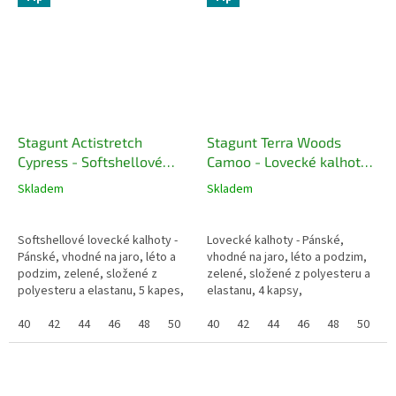
Stagunt Actistretch
Stagunt Terra Woods
Cypress - Softshellové
Camoo - Lovecké kalhoty,
lovecké kalhoty, zelené
zelené
Skladem
Skladem
Softshellové lovecké kalhoty -
Lovecké kalhoty - Pánské,
Pánské, vhodné na jaro, léto a
vhodné na jaro, léto a podzim,
podzim, zelené, složené z
zelené, složené z polyesteru a
polyesteru a elastanu, 5 kapes,
elastanu, 4 kapsy,
voděodolnost 10k, prodyšné,
voděodolnost 10k, prodyšné,
membrána proti větru, pružné
40
42
44
46
48
50
52
membrána proti větru,
40
42
44
46
48
50
5
podlepené švy, zip s...