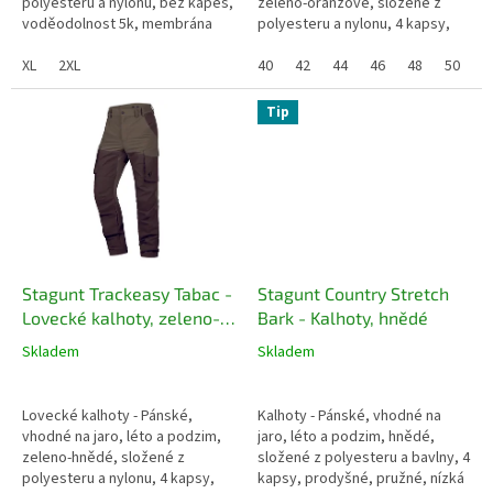
polyesteru a nylonu, bez kapes,
zeleno-oranžové, složené z
voděodolnost 5k, membrána
polyesteru a nylonu, 4 kapsy,
proti větru, podlepené švy,
voděodolné, prodyšné,
RipStop
XL
2XL
membrána proti větru, pružné,
40
42
44
46
48
50
5
RipStop,...
Tip
Stagunt Trackeasy Tabac -
Stagunt Country Stretch
Lovecké kalhoty, zeleno-
Bark - Kalhoty, hnědé
hnědé
Skladem
Skladem
Lovecké kalhoty - Pánské,
Kalhoty - Pánské, vhodné na
vhodné na jaro, léto a podzim,
jaro, léto a podzim, hnědé,
zeleno-hnědé, složené z
složené z polyesteru a bavlny, 4
polyesteru a nylonu, 4 kapsy,
kapsy, prodyšné, pružné, nízká