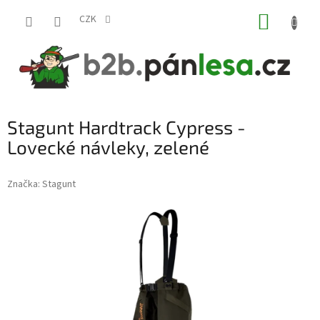
Přejít
NÁKUP
na
CZK
obsah
KOŠÍK
Stagunt Hardtrack Cypress -
Lovecké návleky, zelené
Značka:
Stagunt