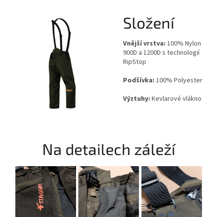
Složení
Vnější vrstva:
100% Nylon
900D a 1200D s technologií
RipStop
Podšívka:
100% Polyester
Výztuhy:
Kevlarové vlákno
Na detailech záleží