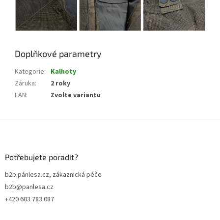
Doplňkové parametry
Kategorie
:
Kalhoty
Záruka
:
2 roky
EAN
:
Zvolte variantu
Z
á
p
a
Potřebujete poradit?
t
b2b.pánlesa.cz, zákaznická péče
í
b2b@panlesa.cz
+420 603 783 087