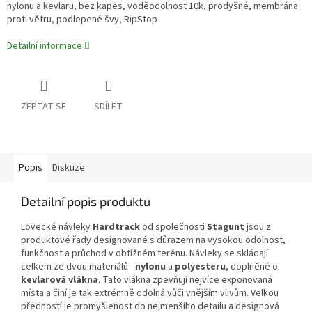
nylonu a kevlaru, bez kapes, voděodolnost 10k, prodyšné, membrána
proti větru, podlepené švy, RipStop
Detailní informace
ZEPTAT SE
SDÍLET
Popis
Diskuze
Detailní popis produktu
Lovecké návleky
Hardtrack
od společnosti
Stagunt
jsou z
produktové řady designované s důrazem na vysokou odolnost,
funkčnost a průchod v obtížném terénu. Návleky se skládají
celkem ze dvou materiálů -
nylonu
a
polyesteru
, doplněné o
kevlarová vlákna
. Tato vlákna zpevňují nejvíce exponovaná
místa a činí je tak extrémně odolná vůči vnějším vlivům. Velkou
předností je promyšlenost do nejmenšího detailu a designová