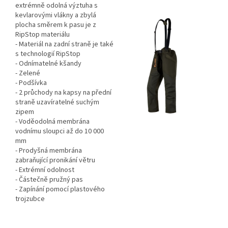
extrémně odolná výztuha s
kevlarovými vlákny a zbylá
plocha směrem k pasu je z
RipStop materiálu
- Materiál na zadní straně je také
s technologií RipStop
- Odnímatelné kšandy
- Zelené
- Podšívka
- 2 průchody na kapsy na přední
straně uzavíratelné suchým
zipem
- Voděodolná membrána
vodnímu sloupci až do 10 000
mm
- Prodyšná membrána
zabraňující pronikání větru
- Extrémní odolnost
- Částečně pružný pas
- Zapínání pomocí plastového
trojzubce