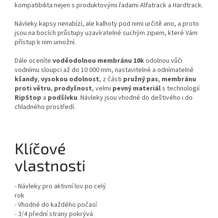
kompatibilita nejen s produktovými řadami Alfatrack a Hardtrack.
Návleky kapsy nenabízí, ale kalhoty pod nimi určitě ano, a proto
jsou na bocích průstupy uzavíratelné suchým zipem, které Vám
přístup k nim umožní.
Dále oceníte
voděodolnou membránu 10k
odolnou vůči
vodnímu sloupci až do 10 000 mm, nastavitelné a odnímatelné
kšandy
,
vysokou odolnost
, z části
pružný pas
,
membránu
proti větru
,
prodyšnost
, velmi
pevný materiál
s technologií
RipStop
a
podšívku
. Návleky jsou vhodné do deštivého i do
chladného prostředí.
Klíčové
vlastnosti
-
Návleky pro aktivní lov po celý
rok
- Vhodné do každého počasí
- 3/4 přední strany pokrývá