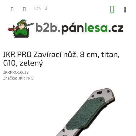
Přejít
NÁKUP
na
CZK
obsah
KOŠÍK
JKR PRO Zavírací nůž, 8 cm, titan,
G10, zelený
JKRPRO10017
Značka:
JKR PRO