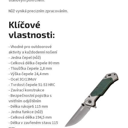
titanovým povrchem.
Nůž vyniká precizním zpracováním.
Klíčové
vlastnosti:
- Vhodné pro outdoorové
aktivity a každodenní nošení
- Jedna čepel (nůž)
- Celková délka čepele 80 mm
- Tloušťka čepele 2,8 mm
- Výška čepele 24,4 mm
- Ocel
3Cr13MoV
- Tvrdost čepele 51-53 HRC
- Zavírací konstrukce
- Bezpečnostní pojistka s
vnitřním odjištěním
- Délka rukojeti 115 mm
- Jedna funkce (nůž)
- Celková délka 194,5 mm
- Délka v zavřeném stavu 115