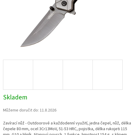
Skladem
Můžeme doručit do:
11.8.2026
Zavírací nůž - Outdoorové a každodenní využití, jedna čepel, nůž, délka
čepele 80 mm, ocel 3Cr13MoV, 51-53 HRC, pojistka, délka rukojeti 115
mm, G10 a hliník, titanový povrch, 1 funkce, hmotnost 154 g, s klipem,