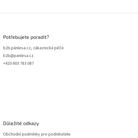
Z
á
p
a
Potřebujete poradit?
t
b2b.pánlesa.cz, zákaznická péče
í
b2b@panlesa.cz
+420 603 783 087
Důležité odkazy
Obchodní podmínky pro podnikatele