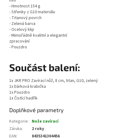
mm
- Hmotnost 154 g
- Střenky z G10 materiálu
- Titanový povrch
- Zelená barva
- Ocelový klip
- Mimořádně kvalitní a elegantní
zpracování
- Pouzdro
Součást balení:
1x JKR PRO Zavírací nůž, 8 cm, titan, G10, zelený
1x Dárková krabička
1x Pouzdro
1x Čistící hadřík
Doplňkové parametry
Kategorie
:
Nože zavírací
Záruka
:
2 roky
EAN
:
8435341304456