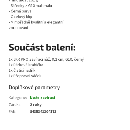
- Hmotnost 102 g
- Střenky z G10 materiálu
- Černá barva
- Ocelový klip
- Mimořádně kvalitní a elegantní
zpracování
Součást balení:
1x JKR PRO Zavírací nůž, 8,2 cm, G10, černý
1x Dárková krabička
1x Čistící hadřík
1x Přepravní sáček
Doplňkové parametry
Kategorie
:
Nože zavírací
Záruka
:
2 roky
EAN
:
8435341304173
Z