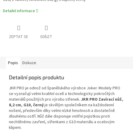
Detailní informace
ZEPTAT SE
SDÍLET
Popis
Diskuze
Detailní popis produktu
JKR PRO je odnož od španělského výrobce Joker. Modely PRO
se vyznačují velmi kvalitní ocelí a technologicky pokročilých
materiálů použitých pro výrobu střenek.
JKR PRO Zavírací nůž,
8,2 cm, G10, černý
je skvělým společníkem na každodenní
nošení, především díky velmi nízké hmotnosti a dostatečně
dlouhému ostří. Nůž dále disponuje vnitřní pojistkou proti
nechtěnému zavření, střenkami z G10 materiálu a ocelovým
klipem.