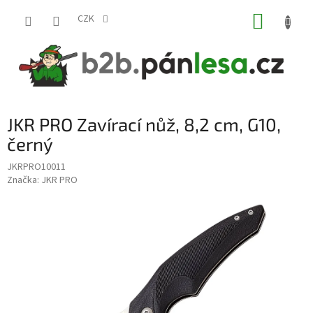
Přejít
NÁKUP
na
CZK
obsah
KOŠÍK
JKR PRO Zavírací nůž, 8,2 cm, G10,
černý
JKRPRO10011
Značka:
JKR PRO