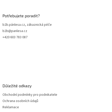
á
p
a
Potřebujete poradit?
t
b2b.pánlesa.cz, zákaznická péče
í
b2b@panlesa.cz
+420 603 783 087
Důležité odkazy
Obchodní podmínky pro podnikatele
Ochrana osobních údajů
Reklamace