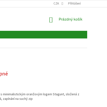
CZK
Přihlášení
NÁKUPNÍ
Prázdný košík
KOŠÍK
pné
á s minimalistickým oranžovým logem Stagunt, složená z
, zapínání na suchý zip