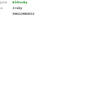
gorie
:
Kšiltovky
ka
:
2 roky
3661124416312