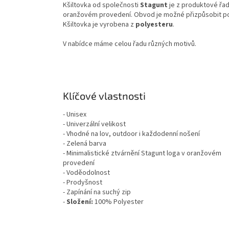
Kšiltovka
od společnosti
Stagunt
je z produktové řa
oranžovém provedení. Obvod je možné přizpůsobit 
Kšiltovka je vyrobena z
polyesteru
.
V nabídce máme celou řadu různých motivů.
Klíčové vlastnosti
- Unisex
- Univerzální velikost
- Vhodné na lov, outdoor i každodenní nošení
- Zelená barva
- Minimalistické ztvárnění Stagunt loga v oranžovém
provedení
- Voděodolnost
- Prodyšnost
- Zapínání na suchý zip
-
Složení:
100% Polyester