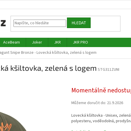
HLEDAT
AceBeam
Joker
JKR
JKR PRO
agunt Snipe Bronze - Lovecká kšiltovka, zelená s logem
ká kšiltovka, zelená s logem
STG311ZUNI
Momentálně nedostu
Můžeme doručit do:
21.9.2026
Lovecká kšiltovka - Unisex, zelen
polyesteru, voděodolná, prodyšná