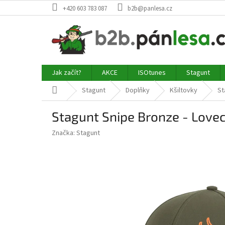
Přejít
+420 603 783 087
b2b@panlesa.cz
na
obsah
Jak začít?
AKCE
ISOtunes
Stagunt
Domů
Stagunt
Doplňky
Kšiltovky
St
Stagunt Snipe Bronze - Lovec
Značka:
Stagunt