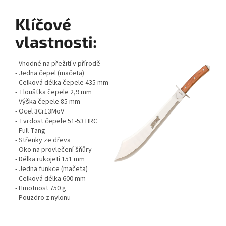
Klíčové
vlastnosti:
- Vhodné na přežití v přírodě
- Jedna čepel (mačeta)
- Celková délka čepele 435 mm
- Tloušťka čepele 2,9 mm
- Výška čepele 85 mm
- Ocel 3Cr13MoV
- Tvrdost čepele 51-53 HRC
- Full Tang
- Střenky ze dřeva
- Oko na provlečení šňůry
- Délka rukojeti 151 mm
- Jedna funkce (mačeta)
- Celková délka 600 mm
- Hmotnost 750 g
- Pouzdro z nylonu