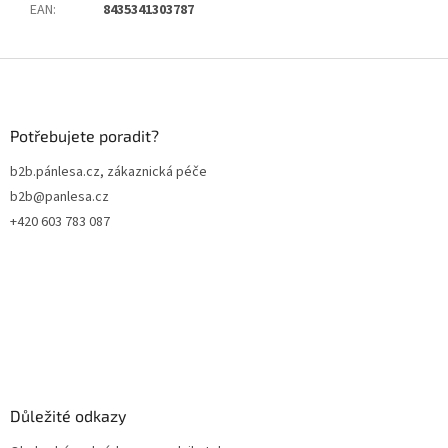
EAN
:
8435341303787
Z
á
p
a
Potřebujete poradit?
t
b2b.pánlesa.cz, zákaznická péče
í
b2b@panlesa.cz
+420 603 783 087
Důležité odkazy