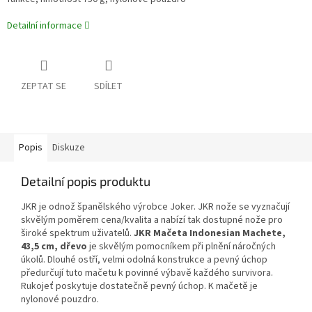
Detailní informace
ZEPTAT SE
SDÍLET
Popis
Diskuze
Detailní popis produktu
JKR je odnož španělského výrobce Joker. JKR nože se vyznačují
skvělým poměrem cena/kvalita a nabízí tak dostupné nože pro
široké spektrum uživatelů.
JKR Mačeta Indonesian Machete,
43,5 cm, dřevo
je skvělým pomocníkem při plnění náročných
úkolů. Dlouhé ostří, velmi odolná konstrukce a pevný úchop
předurčují tuto mačetu k povinné výbavě každého survivora.
Rukojeť poskytuje dostatečně pevný úchop. K mačetě je
nylonové pouzdro.