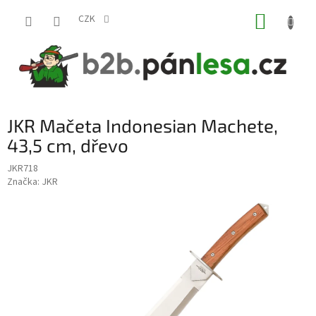
Přejít
NÁKUP
na
CZK
obsah
KOŠÍK
JKR Mačeta Indonesian Machete,
43,5 cm, dřevo
JKR718
Značka:
JKR