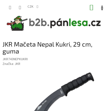
Přejít
NÁKUP
na
CZK
obsah
KOŠÍK
JKR Mačeta Nepal Kukri, 29 cm,
guma
JKR743NEPKUKRI
Značka:
JKR