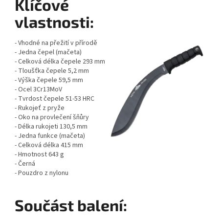
Klíčové
vlastnosti:
- Vhodné na přežití v přírodě
- Jedna čepel (mačeta)
- Celková délka čepele 293 mm
- Tloušťka čepele 5,2 mm
- Výška čepele 59,5 mm
- Ocel 3Cr13MoV
- Tvrdost čepele 51-53 HRC
- Rukojeť z pryže
- Oko na provlečení šňůry
- Délka rukojeti 130,5 mm
- Jedna funkce (mačeta)
- Celková délka 415 mm
- Hmotnost 643 g
- Černá
- Pouzdro z nylonu
Součást balení: