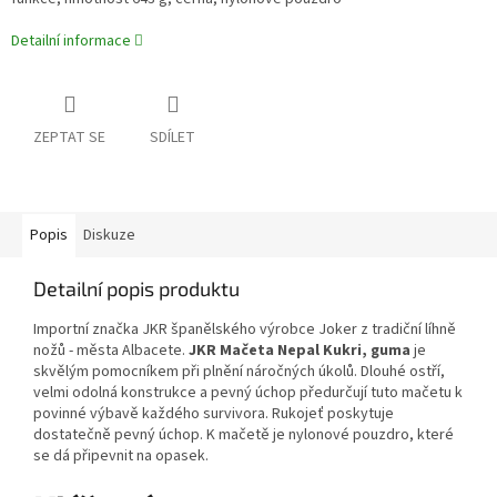
Detailní informace
ZEPTAT SE
SDÍLET
Popis
Diskuze
Detailní popis produktu
Importní značka JKR španělského výrobce Joker z tradiční líhně
nožů - města Albacete.
JKR Mačeta Nepal Kukri, guma
je
skvělým pomocníkem při plnění náročných úkolů. Dlouhé ostří,
velmi odolná konstrukce a pevný úchop předurčují tuto mačetu k
povinné výbavě každého survivora. Rukojeť poskytuje
dostatečně pevný úchop. K mačetě je nylonové pouzdro, které
se dá připevnit na opasek.