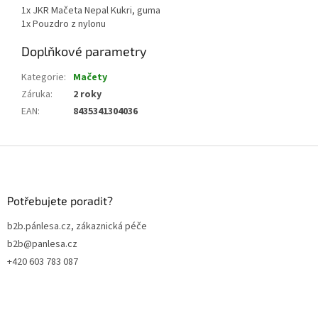
1x JKR Mačeta Nepal Kukri, guma
1x Pouzdro z nylonu
Doplňkové parametry
Kategorie
:
Mačety
Záruka
:
2 roky
EAN
:
8435341304036
Z
á
p
a
Potřebujete poradit?
t
b2b.pánlesa.cz, zákaznická péče
í
b2b@panlesa.cz
+420 603 783 087