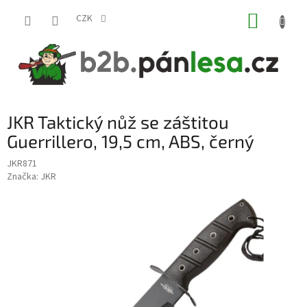
Přejít
NÁKUP
na
CZK
obsah
KOŠÍK
JKR Taktický nůž se záštitou
Guerrillero, 19,5 cm, ABS, černý
JKR871
Značka:
JKR