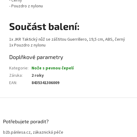
- Černý
- Pouzdro z nylonu
Součást balení:
1x JKR Taktický nůž se záštitou Guerrillero, 19,5 cm, ABS, černý
1x Pouzdro z nylonu
Doplňkové parametry
Kategorie
:
Nože s pevnou čepelí
Záruka
:
2 roky
EAN
:
8435341306009
Z
á
p
a
Potřebujete poradit?
t
b2b.pánlesa.cz, zákaznická péče
í