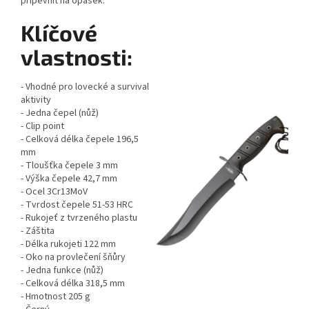
připevnit na opasek.
Klíčové
vlastnosti:
- Vhodné pro lovecké a survival
aktivity
- Jedna čepel (nůž)
- Clip point
- Celková délka čepele 196,5
mm
- Tloušťka čepele 3 mm
- Výška čepele 42,7 mm
- Ocel 3Cr13MoV
- Tvrdost čepele 51-53 HRC
- Rukojeť z tvrzeného plastu
- Záštita
- Délka rukojeti 122 mm
- Oko na provlečení šňůry
- Jedna funkce (nůž)
- Celková délka 318,5 mm
- Hmotnost 205 g