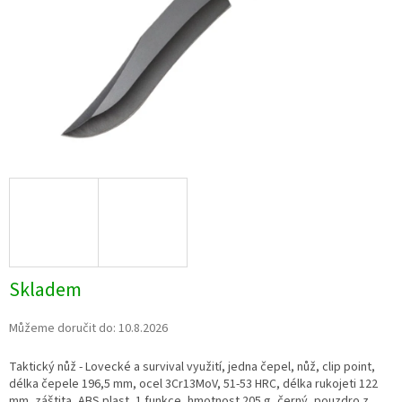
Skladem
Můžeme doručit do:
10.8.2026
Taktický nůž - Lovecké a survival využití, jedna čepel, nůž, clip point,
délka čepele 196,5 mm, ocel 3Cr13MoV, 51-53 HRC, délka rukojeti 122
mm, záštita, ABS plast, 1 funkce, hmotnost 205 g, černý, pouzdro z