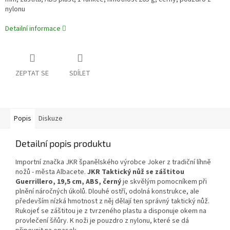
nylonu
Detailní informace
ZEPTAT SE
SDÍLET
Popis
Diskuze
Detailní popis produktu
Importní značka JKR španělského výrobce Joker z tradiční líhně
nožů - města Albacete.
JKR Taktický nůž se záštitou
Guerrillero, 19,5 cm, ABS, černý
je skvělým pomocníkem při
plnění náročných úkolů. Dlouhé ostří, odolná konstrukce, ale
především nízká hmotnost z něj dělají ten správný taktický nůž.
Rukojeť se záštitou je z tvrzeného plastu a disponuje okem na
provlečení šňůry. K noži je pouzdro z nylonu, které se dá