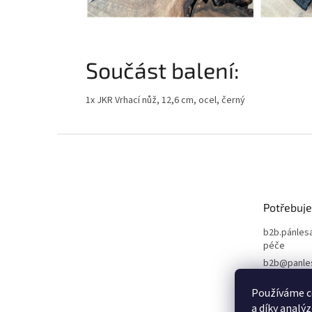
Součást balení:
1x JKR Vrhací nůž, 12,6 cm, ocel, černý
Z
á
p
a
t
Potřebuje
í
b2b.pánlesa
péče
b2b@panle
+420 603 78
Používáme c
a díky analý