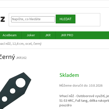
HLEDAT
AceBeam
Joker
JKR
JKR PRO
ací nůž, 12,6 cm, ocel, černý
 černý
JKR162
Skladem
Můžeme doručit do:
10.8.2026
Vrhací nůž - Outdoorové využití, 
51-53 HRC, Full tang, délka rukoje
pouzdro