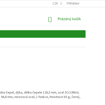
CZK
Přihlášení
NÁKUPNÍ
Prázdný košík
KOŠÍK
jedna čepel, dýka, délka čepele 126,5 mm, ocel
3Cr13MoV
,
ti 94,6 mm, nerezová ocel, 1 funkce
,
hmotnost 83 g, černý,