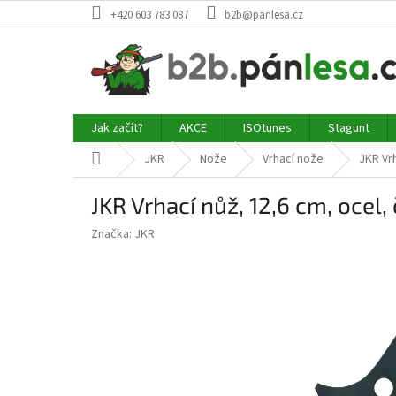
Přejít
+420 603 783 087
b2b@panlesa.cz
na
obsah
Jak začít?
AKCE
ISOtunes
Stagunt
Domů
JKR
Nože
Vrhací nože
JKR Vrh
JKR Vrhací nůž, 12,6 cm, ocel,
Značka:
JKR