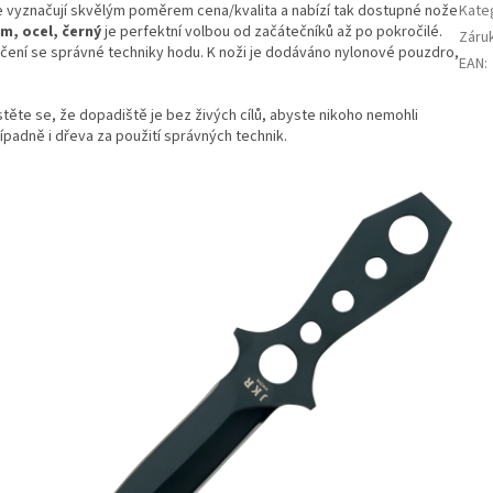
 vyznačují skvělým poměrem cena/kvalita a nabízí tak dostupné nože
Kate
cm, ocel, černý
je perfektní volbou od začátečníků až po pokročilé.
Záru
čení se správné techniky hodu. K noži je dodáváno nylonové pouzdro,
EAN
:
ěte se, že dopadiště je bez živých cílů, abyste nikoho nemohli
ípadně i dřeva za použití správných technik.