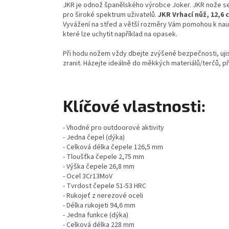
JKR je odnož španělského výrobce Joker. JKR nože se
pro široké spektrum uživatelů.
JKR Vrhací nůž, 12,6 
Vyvážení na střed a větší rozměry Vám pomohou k nau
které lze uchytit například na opasek.
Při hodu nožem vždy dbejte zvýšené bezpečnosti, ujist
zranit. Házejte ideálně do měkkých materiálů/terčů, př
Klíčové vlastnosti:
- Vhodné pro outdoorové aktivity
- Jedna čepel (dýka)
- Celková délka čepele 126,5 mm
- Tloušťka čepele 2,75 mm
- Výška čepele 26,8 mm
- Ocel 3Cr13MoV
- Tvrdost čepele 51-53 HRC
- Rukojeť z nerezové oceli
- Délka rukojeti 94,6 mm
- Jedna funkce (dýka)
- Celková délka 228 mm