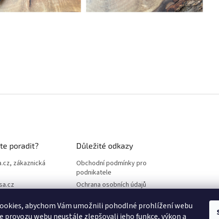
te poradit?
Důležité odkazy
.cz, zákaznická
Obchodní podmínky pro
podnikatele
sa.cz
Ochrana osobních údajů
3 087
Reklamace
ookies, abychom Vám umožnili pohodlné prohlížení webu
ze provozu webu neustále zlepšovali jeho funkce, výkon a