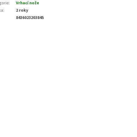
gorie
:
Vrhací nože
ka
:
2 roky
8436023203845