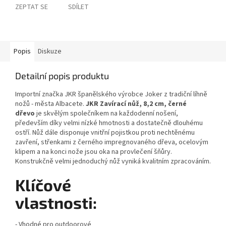
ZEPTAT SE
SDÍLET
Popis
Diskuze
Detailní popis produktu
Importní značka JKR španělského výrobce Joker z tradiční líhně
nožů - města Albacete.
JKR Zavírací nůž, 8,2 cm, černé
dřevo
je skvělým společníkem na každodenní nošení,
především díky velmi nízké hmotnosti a dostatečně dlouhému
ostří. Nůž dále disponuje vnitřní pojistkou proti nechtěnému
zavření, střenkami z černého impregnovaného dřeva, ocelovým
klipem a na konci nože jsou oka na provlečení šňůry.
Konstrukčně velmi jednoduchý nůž vyniká kvalitním zpracováním.
Klíčové
vlastnosti:
- Vhodné pro outdoorové