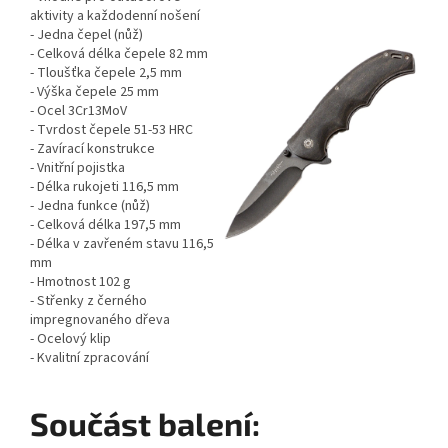
aktivity a každodenní nošení
- Jedna čepel (nůž)
- Celková délka čepele 82 mm
- Tloušťka čepele 2,5 mm
- Výška čepele 25 mm
- Ocel 3Cr13MoV
- Tvrdost čepele 51-53 HRC
- Zavírací konstrukce
- Vnitřní pojistka
- Délka rukojeti 116,5 mm
- Jedna funkce (nůž)
- Celková délka 197,5 mm
- Délka v zavřeném stavu 116,5
mm
- Hmotnost 102 g
- Střenky z černého
impregnovaného dřeva
- Ocelový klip
- Kvalitní zpracování
Součást balení: