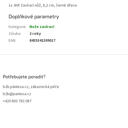
1x JKR Zavírací nůž, 8,2 cm, černé dřevo
Doplňkové parametry
Kategorie
:
Nože zavírací
Záruka
:
2 roky
EAN
:
8435341309017
Z
á
p
a
Potřebujete poradit?
t
b2b.pánlesa.cz, zákaznická péče
í
b2b@panlesa.cz
+420 603 783 087