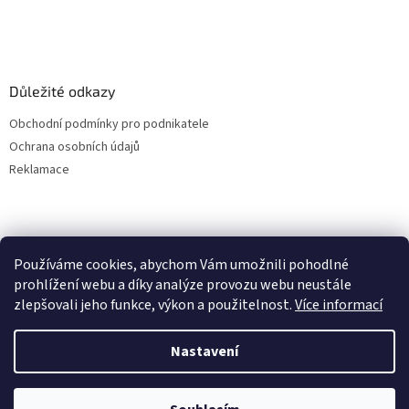
Důležité odkazy
Obchodní podmínky pro podnikatele
Ochrana osobních údajů
Reklamace
Používáme cookies, abychom Vám umožnili pohodlné
prohlížení webu a díky analýze provozu webu neustále
zlepšovali jeho funkce, výkon a použitelnost.
Více informací
Nastavení
Vytvořil Shoptet