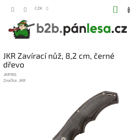
Přejít
NÁKUP
na
CZK
obsah
KOŠÍK
JKR Zavírací nůž, 8,2 cm, černé
dřevo
JKR901
Značka:
JKR