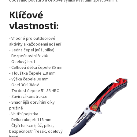
dodáváno pouzdro a celkově vyniká kvalitním zpracováním.
Klíčové
vlastnosti:
- Vhodné pro outdoorové
aktivity a každodenní nošení
- Jedna čepel (nůž, pilka)
- Bezpečnostní řezák
- Ocelový hrot
- Celková délka čepele 85 mm
- Tloušťka čepele 2,8 mm
- Výška čepele 30 mm
- Ocel 3Cr13MoV
- Tvrdost čepele 51-53 HRC
- Zavírací konstrukce
- Snadnější otevírání díky
pružině
- Vnitřní pojistka
- Délka rukojeti 118 mm
- Čtyři funkce (nůž, pilka,
bezpečnostní řezák, ocelový