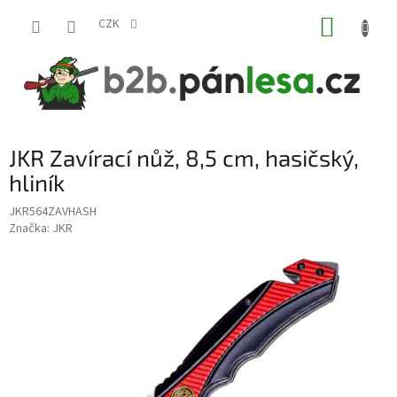
Přejít
NÁKUP
na
CZK
obsah
KOŠÍK
JKR Zavírací nůž, 8,5 cm, hasičský,
hliník
JKR564ZAVHASH
Značka:
JKR