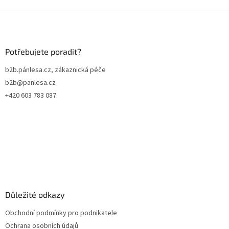
Z
á
p
a
Potřebujete poradit?
t
b2b.pánlesa.cz, zákaznická péče
í
b2b@panlesa.cz
+420 603 783 087
Důležité odkazy
Obchodní podmínky pro podnikatele
Ochrana osobních údajů