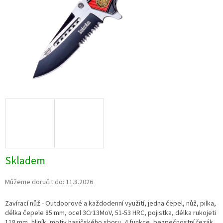
Skladem
Můžeme doručit do:
11.8.2026
Zavírací nůž - Outdoorové a každodenní využití, jedna čepel, nůž, pilka,
délka čepele 85 mm, ocel
3Cr13MoV
, 51-53 HRC, pojistka, délka rukojeti
118 mm, hliník, motiv hasičského sboru, 4 funkce
, bezpečnostní řezák,