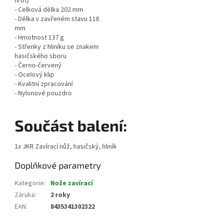
hrot)
- Celková délka 202 mm
- Délka v zavřeném stavu 118
mm
- Hmotnost 137 g
- Střenky z hliníku se znakem
hasičského sboru
- Černo-červený
- Ocelový klip
- Kvalitní zpracování
- Nylonové pouzdro
Součást balení:
1x JKR Zavírací nůž, hasičský, hliník
Doplňkové parametry
Kategorie
:
Nože zavírací
Záruka
:
2 roky
EAN
:
8435341302322