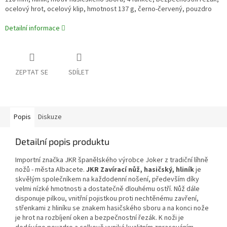
ocelový hrot, ocelový klip,
hmotnost 137 g, černo-červený, pouzdro
Detailní informace
ZEPTAT SE
SDÍLET
Popis
Diskuze
Detailní popis produktu
Importní značka JKR španělského výrobce Joker z tradiční líhně
nožů - města Albacete.
JKR Zavírací nůž, hasičský, hliník
je
skvělým společníkem na každodenní nošení, především díky
velmi nízké hmotnosti a dostatečně dlouhému ostří. Nůž dále
disponuje pilkou, vnitřní pojistkou proti nechtěnému zavření,
střenkami z hliníku se znakem hasičského sboru a na konci nože
je hrot na rozbíjení oken a bezpečnostní řezák.
K noži je