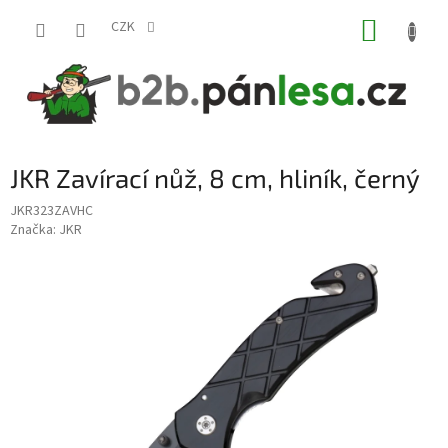
Přejít
NÁKUP
na
CZK
obsah
KOŠÍK
JKR Zavírací nůž, 8 cm, hliník, černý
JKR323ZAVHC
Značka:
JKR