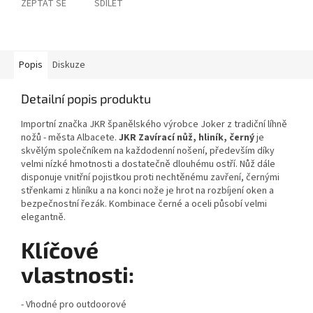
ZEPTAT SE
SDÍLET
Popis
Diskuze
Detailní popis produktu
Importní značka JKR španělského výrobce Joker z tradiční líhně
nožů - města Albacete.
JKR Zavírací nůž, hliník, černý
je
skvělým společníkem na každodenní nošení, především díky
velmi nízké hmotnosti a dostatečně dlouhému ostří. Nůž dále
disponuje vnitřní pojistkou proti nechtěnému zavření, černými
střenkami z hliníku a na konci nože je hrot na rozbíjení oken a
bezpečnostní řezák. Kombinace černé a oceli působí velmi
elegantně.
Klíčové
vlastnosti:
- Vhodné pro outdoorové