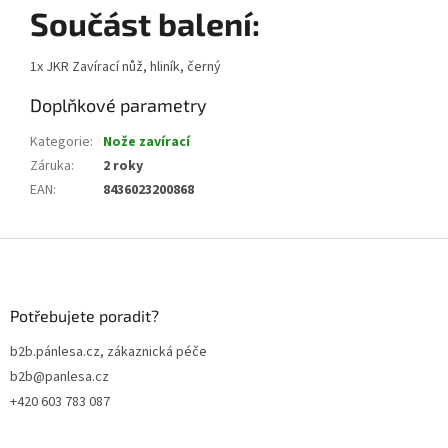
Součást balení:
1x JKR Zavírací nůž, hliník, černý
Doplňkové parametry
Kategorie
:
Nože zavírací
Záruka
:
2 roky
EAN
:
8436023200868
Z
á
p
a
Potřebujete poradit?
t
b2b.pánlesa.cz, zákaznická péče
í
b2b@panlesa.cz
+420 603 783 087