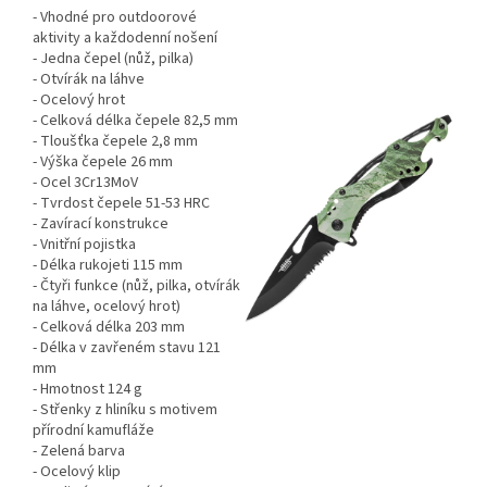
- Vhodné pro outdoorové
aktivity a každodenní nošení
- Jedna čepel (nůž, pilka)
- Otvírák na láhve
- Ocelový hrot
- Celková délka čepele 82,5 mm
- Tloušťka čepele 2,8 mm
- Výška čepele 26 mm
- Ocel 3Cr13MoV
- Tvrdost čepele 51-53 HRC
- Zavírací konstrukce
- Vnitřní pojistka
- Délka rukojeti 115 mm
- Čtyři funkce (nůž, pilka, otvírák
na láhve, ocelový hrot)
- Celková délka 203 mm
- Délka v zavřeném stavu 121
mm
- Hmotnost 124 g
- Střenky z hliníku s motivem
přírodní kamufláže
- Zelená barva
- Ocelový klip