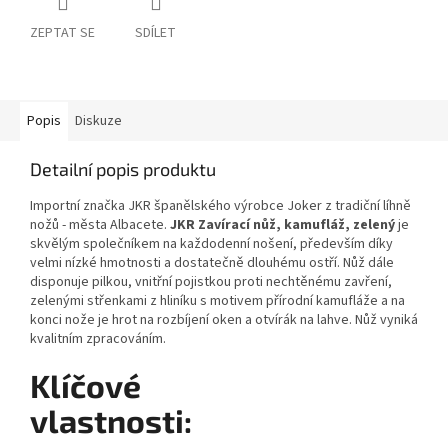
ZEPTAT SE
SDÍLET
Popis
Diskuze
Detailní popis produktu
Importní značka JKR španělského výrobce Joker z tradiční líhně
nožů - města Albacete.
JKR Zavírací nůž, kamufláž, zelený
je
skvělým společníkem na každodenní nošení, především díky
velmi nízké hmotnosti a dostatečně dlouhému ostří. Nůž dále
disponuje pilkou, vnitřní pojistkou proti nechtěnému zavření,
zelenými střenkami z hliníku s motivem přírodní kamufláže a na
konci nože je hrot na rozbíjení oken a otvírák na lahve. Nůž vyniká
kvalitním zpracováním.
Klíčové
vlastnosti: