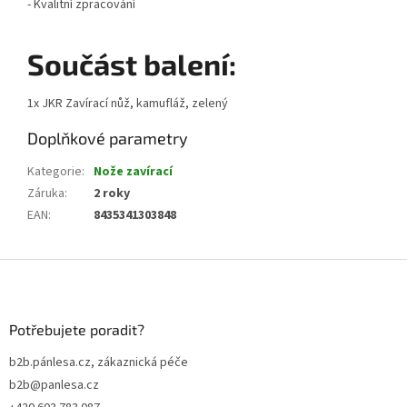
- Kvalitní zpracování
Součást balení:
1x JKR Zavírací nůž, kamufláž, zelený
Doplňkové parametry
Kategorie
:
Nože zavírací
Záruka
:
2 roky
EAN
:
8435341303848
Z
á
p
a
Potřebujete poradit?
t
b2b.pánlesa.cz, zákaznická péče
í
b2b@panlesa.cz