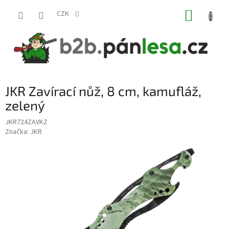
Přejít
NÁKUP
na
CZK
obsah
KOŠÍK
JKR Zavírací nůž, 8 cm, kamufláž,
zelený
JKR724ZAVKZ
Značka:
JKR