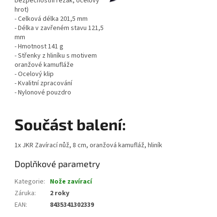
bezpečnostní řezák, ocelový
hrot)
- Celková délka 201,5 mm
- Délka v zavřeném stavu 121,5
mm
- Hmotnost 141 g
- Střenky z hliníku s motivem
oranžové kamufláže
- Ocelový klip
- Kvalitní zpracování
- Nylonové pouzdro
Součást balení:
1x JKR Zavírací nůž, 8 cm, oranžová kamufláž, hliník
Doplňkové parametry
Kategorie
:
Nože zavírací
Záruka
:
2 roky
EAN
:
8435341302339