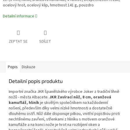
ocelový hrot, ocelový klip,
hmotnost 141 g, pouzdro
Detailní informace
ZEPTAT SE
SDÍLET
Popis
Diskuze
Detailní popis produktu
Importní značka JKR španělského výrobce Joker z tradiční líhně
nožů - města Albacete.
JKR Zavírací nůž, 8 cm, oranžová
kamufláž, hliník
je skvělým společníkem na každodenní
nošení, především díky velmi nízké hmotnosti a dostatečně
dlouhému ostří. Nůž dále disponuje pilkou, vnitřní pojistkou proti
nechtěnému zavření, střenkami z hliníku s motivem oranžové
kamufláže a na konci nože je hrot na rozbíjení oken a