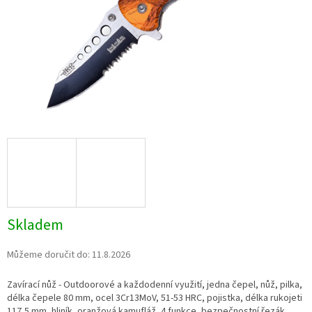
Skladem
Můžeme doručit do:
11.8.2026
Zavírací nůž - Outdoorové a každodenní využití, jedna čepel, nůž, pilka,
délka čepele 80 mm, ocel
3Cr13MoV
, 51-53 HRC, pojistka, délka rukojeti
117,5 mm, hliník, oranžová kamufláž, 4 funkce
, bezpečnostní řezák,