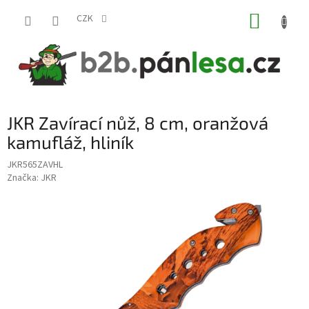
Přejít
NÁKUP
na
CZK
obsah
KOŠÍK
JKR Zavírací nůž, 8 cm, oranžová
kamufláž, hliník
JKR565ZAVHL
Značka:
JKR