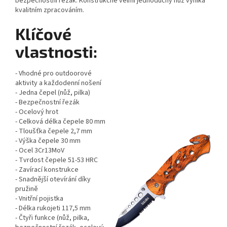
bezpečnostní řezák. Konstrukčně velmi jednoduchý nůž vyniká
kvalitním zpracováním.
Klíčové
vlastnosti:
- Vhodné pro outdoorové
aktivity a každodenní nošení
- Jedna čepel (nůž, pilka)
- Bezpečnostní řezák
- Ocelový hrot
- Celková délka čepele 80 mm
- Tloušťka čepele 2,7 mm
- Výška čepele 30 mm
- Ocel 3Cr13MoV
- Tvrdost čepele 51-53 HRC
- Zavírací konstrukce
- Snadnější otevírání díky
pružině
- Vnitřní pojistka
- Délka rukojeti 117,5 mm
- Čtyři funkce (nůž, pilka,