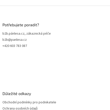
Z
á
p
a
Potřebujete poradit?
t
b2b.pánlesa.cz, zákaznická péče
í
b2b@panlesa.cz
+420 603 783 087
Důležité odkazy
Obchodní podmínky pro podnikatele
Ochrana osobních údajů