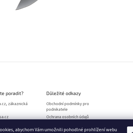
te poradit?
Důležité odkazy
.cz, zákaznická
Obchodní podmínky pro
podnikatele
sa.cz
Ochrana osobních údajů
3 087
Reklamace
ookies, abychom Vám umožnili pohodlné prohlížení webu