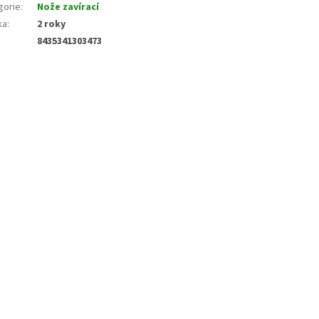
gorie
:
Nože zavírací
ka
:
2 roky
8435341303473