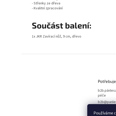
- Střenky ze dřeva
- Kvalitní zpracování
Součást balení:
1x JKR Zavírací nůž, 9 cm, dřevo
Z
á
p
a
t
Potřebuje
í
b2b.pánlesa
péče
b2b@panle
+420 603 78
Používáme c