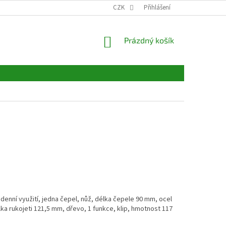
CZK
Přihlášení
NÁKUPNÍ
Prázdný košík
KOŠÍK
denní využití, jedna čepel, nůž, délka čepele 90 mm, ocel
élka rukojeti 121,5 mm, dřevo, 1 funkce
, klip,
hmotnost 117