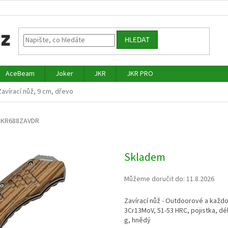
HLEDAT
AceBeam
Joker
JKR
JKR PRO
avírací nůž, 9 cm, dřevo
JKR688ZAVDR
Skladem
Můžeme doručit do:
11.8.2026
Zavírací nůž - Outdoorové a každo
3Cr13MoV
, 51-53 HRC, pojistka, d
g, hnědý