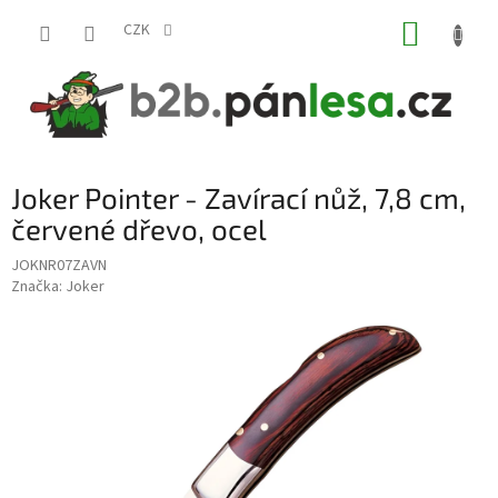
Přejít
NÁKUP
na
CZK
obsah
KOŠÍK
Joker Pointer - Zavírací nůž, 7,8 cm,
červené dřevo, ocel
JOKNR07ZAVN
Značka:
Joker