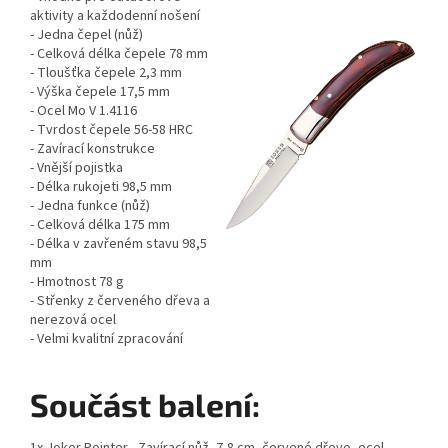
aktivity a každodenní nošení
- Jedna čepel (nůž)
- Celková délka čepele 78 mm
- Tloušťka čepele 2,3 mm
- Výška čepele 17,5 mm
- Ocel Mo V 1.4116
- Tvrdost čepele 56-58 HRC
- Zavírací konstrukce
- Vnější pojistka
- Délka rukojeti 98,5 mm
- Jedna funkce (nůž)
- Celková délka 175 mm
- Délka v zavřeném stavu 98,5
mm
- Hmotnost 78 g
- Střenky z červeného dřeva a
nerezová ocel
- Velmi kvalitní zpracování
Součást balení:
1x Joker Pointer - Zavírací nůž, 7,8 cm, červené dřevo, ocel