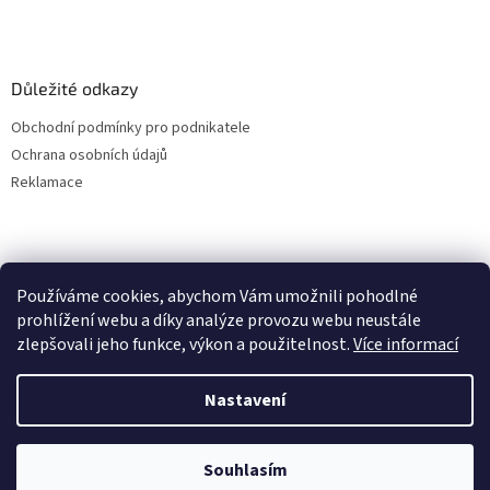
Důležité odkazy
Obchodní podmínky pro podnikatele
Ochrana osobních údajů
Reklamace
Používáme cookies, abychom Vám umožnili pohodlné
prohlížení webu a díky analýze provozu webu neustále
zlepšovali jeho funkce, výkon a použitelnost.
Více informací
Nastavení
Vytvořil Shoptet
Souhlasím
Copyright 2026
B2B.PánLesa.cz
. Všechna práva vyhrazena.