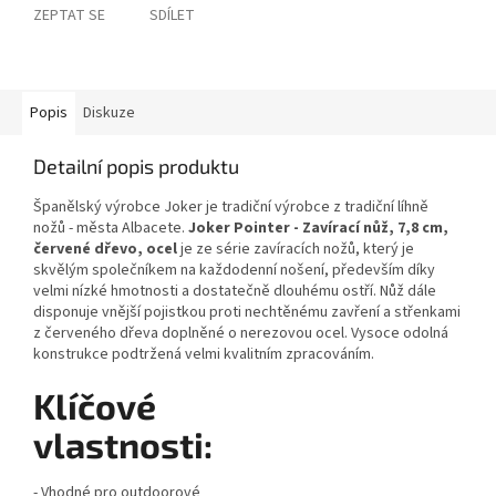
ZEPTAT SE
SDÍLET
Popis
Diskuze
Detailní popis produktu
Španělský výrobce Joker je tradiční výrobce z tradiční líhně
nožů - města Albacete.
Joker Pointer - Zavírací nůž, 7,8 cm,
červené dřevo, ocel
je ze série zavíracích nožů, který je
skvělým společníkem na každodenní nošení, především díky
velmi nízké hmotnosti a dostatečně dlouhému ostří. Nůž dále
disponuje vnější pojistkou proti nechtěnému zavření a střenkami
z červeného dřeva doplněné o nerezovou ocel. Vysoce odolná
konstrukce podtržená velmi kvalitním zpracováním.
Klíčové
vlastnosti:
- Vhodné pro outdoorové