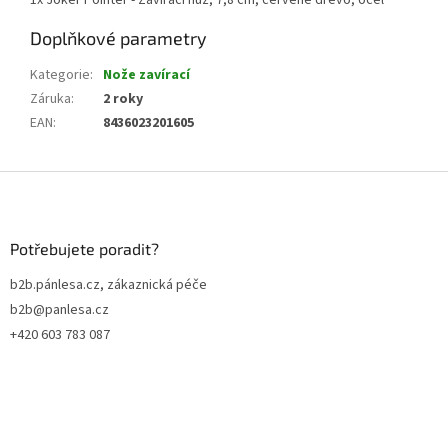
Doplňkové parametry
Kategorie
:
Nože zavírací
Záruka
:
2 roky
EAN
:
8436023201605
Z
á
p
a
Potřebujete poradit?
t
b2b.pánlesa.cz, zákaznická péče
í
b2b@panlesa.cz
+420 603 783 087