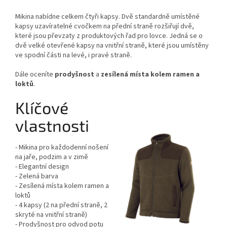
Mikina nabídne celkem čtyři kapsy. Dvě standardně umístěné
kapsy uzavíratelné cvočkem na přední straně rozšiřují dvě,
které jsou převzaty z produktových řad pro lovce. Jedná se o
dvě velké otevřené kapsy na vnitřní straně, které jsou umístěny
ve spodní části na levé, i pravé straně.
Dále oceníte
prodyšnost
a
zesílená místa kolem ramen a
loktů
.
Klíčové
vlastnosti
- Mikina pro každodenní nošení
na jaře, podzim a v zimě
- Elegantní design
- Zelená barva
- Zesílená místa kolem ramen a
loktů
- 4 kapsy (2 na přední straně, 2
skryté na vnitřní straně)
- Prodyšnost pro odvod potu