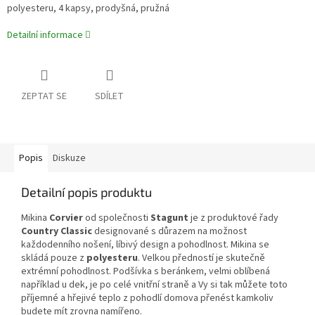
polyesteru, 4 kapsy, prodyšná, pružná
Detailní informace
ZEPTAT SE
SDÍLET
Popis
Diskuze
Detailní popis produktu
Mikina
Corvier
od společnosti
Stagunt
je z produktové řady
Country Classic
designované s důrazem na možnost
každodenního nošení, líbivý design a pohodlnost. Mikina se
skládá pouze z
polyesteru
. Velkou předností je skutečně
extrémní pohodlnost. Podšívka s beránkem, velmi oblíbená
například u dek, je po celé vnitřní straně a Vy si tak můžete toto
příjemné a hřejivé teplo z pohodlí domova přenést kamkoliv
budete mít zrovna namířeno.