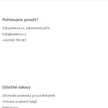
Z
á
p
a
Potřebujete poradit?
t
b2b.pánlesa.cz, zákaznická péče
í
b2b@panlesa.cz
+420 603 783 087
Důležité odkazy
Obchodní podmínky pro podnikatele
Ochrana osobních údajů
Reklamace