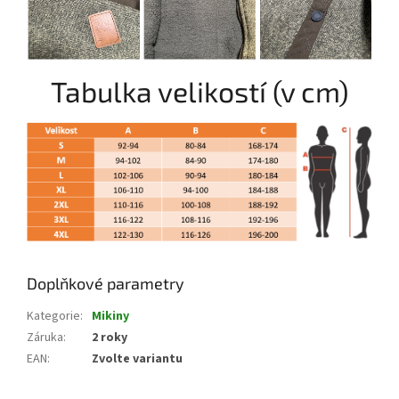
Tabulka velikostí (v cm)
Doplňkové parametry
Kategorie
:
Mikiny
Záruka
:
2 roky
EAN
:
Zvolte variantu