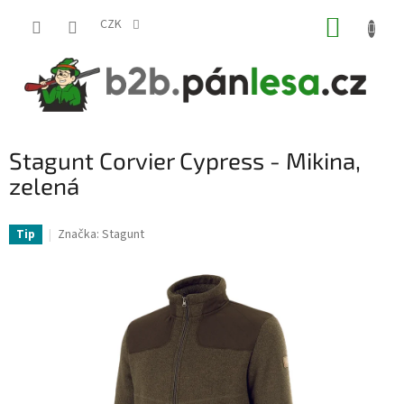
Přejít
NÁKUP
na
CZK
obsah
KOŠÍK
Stagunt Corvier Cypress - Mikina,
zelená
Značka:
Stagunt
Tip