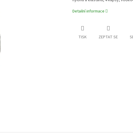
nylonu a elastanu, 4 kapsy, vodě
Detailní informace
TISK
ZEPTAT SE
S