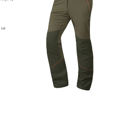
z
a ve