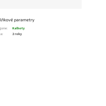
lňkové parametry
gorie
:
Kalhoty
ka
:
2 roky