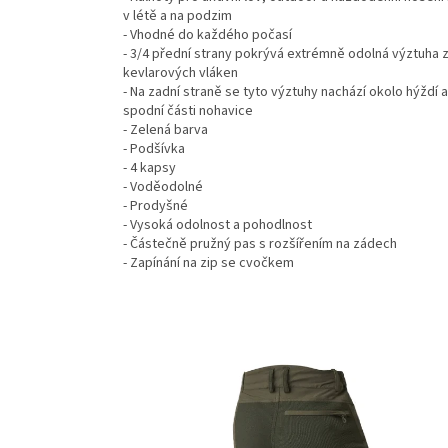
v létě a na podzim
- Vhodné do každého počasí
- 3/4 přední strany pokrývá extrémně odolná výztuha 
kevlarových vláken
- Na zadní straně se tyto výztuhy nachází okolo hýždí 
spodní části nohavice
- Zelená barva
- Podšívka
- 4 kapsy
- Voděodolné
- Prodyšné
- Vysoká odolnost a pohodlnost
- Částečně pružný pas s rozšířením na zádech
- Zapínání na zip se cvočkem