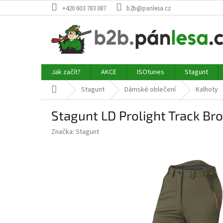
Přejít
+420 603 783 087
b2b@panlesa.cz
na
obsah
Jak začít?
AKCE
ISOtunes
Stagunt
Domů
Stagunt
Dámské oblečení
Kalhoty
Stagunt LD Prolight Track Br
Značka:
Stagunt