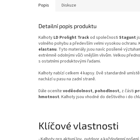
Popis
Diskuze
Detailní popis produktu
Kalhoty
LD Prolight Track
od společnosti
Stagunt
js
volného pohybu a především velmi vysokou ochranu. Kal
elastanu
. Tyto materiály jsou navíc posílené výztuha
extrémně odolnými vůči vnějším vlivům. Velkou předno
s ostatními produktovými řadami.
Kalhoty nabízí celkem 4 kapsy. Dvě standardně umíst
nachází u pasu na zadní straně.
Dále oceníte
voděodolnost
,
pohodlnost
, z části
pr
hmotnost
. Kalhoty jsou vhodné do deštivého i do ch
Klíčové vlastnosti
- Kalhoty pro aktivní lov, outdoor a každodenní nošení 