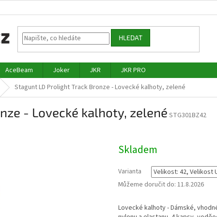
HLEDAT
AceBeam
Joker
JKR
JKR PRO
Stagunt LD Prolight Track Bronze - Lovecké kalhoty, zelené
onze - Lovecké kalhoty, zelené
STG301BZ42
Skladem
Varianta
Můžeme doručit do:
11.8.2026
Lovecké kalhoty - Dámské,
vhodné 