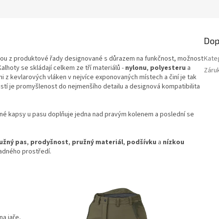
Dop
ou z produktové řady designované s důrazem na funkčnost, možnost
Kate
hoty se skládají celkem ze tří materiálů -
nylonu
,
polyesteru
a
Záru
mi z kevlarových vláken v nejvíce exponovaných místech a činí je tak
stí je promyšlenost do nejmenšího detailu a designová kompatibilita
ěné kapsy u pasu doplňuje jedna nad pravým kolenem a poslední se
užný pas
,
prodyšnost
,
pružný materiál
,
podšívku
a
nízkou
ladného prostředí.
na jaře,