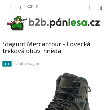
Přejít
NÁKUP
na
CZK
obsah
KOŠÍK
Stagunt Mercantour - Lovecká
treková obuv, hnědá
Značka:
Stagunt
Tip