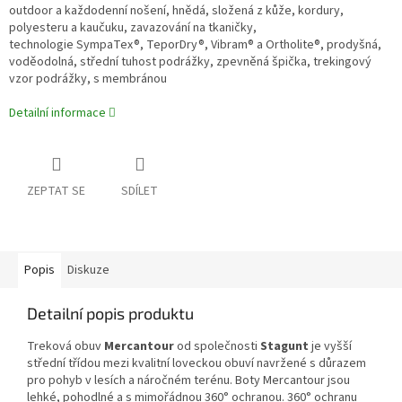
outdoor a každodenní nošení, hnědá, složená z kůže, kordury,
polyesteru a kaučuku, zavazování na tkaničky,
technologie SympaTex®, TeporDry®, Vibram® a Ortholite®, prodyšná,
voděodolná, střední tuhost podrážky, zpevněná špička, trekingový
vzor podrážky, s membránou
Detailní informace
ZEPTAT SE
SDÍLET
Popis
Diskuze
Detailní popis produktu
Treková obuv
Mercantour
od společnosti
Stagunt
je vyšší
střední třídou mezi kvalitní loveckou obuví navržené s důrazem
pro pohyb v lesích a náročném terénu. Boty Mercantour jsou
lehké, pohodlné a s mimořádnou 360° ochranou. 360° ochranu