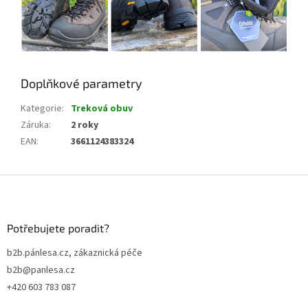
Doplňkové parametry
Kategorie
:
Treková obuv
Záruka
:
2 roky
EAN
:
3661124383324
Z
á
p
a
Potřebujete poradit?
t
b2b.pánlesa.cz, zákaznická péče
í
b2b@panlesa.cz
+420 603 783 087