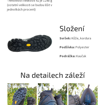
- Hmotnost velikosti 42 je 1248 g
(ostatní velikosti se budou lišit v
jednotkách procent)
Složení
Svršek:
Kůže, kordura
Podšívka:
Polyester
Podrážka:
Kaučuk
Na detailech záleží