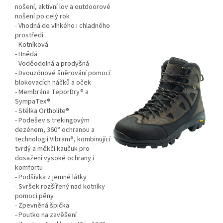
nošení, aktivní lov a outdoorové
nošení po celý rok
- Vhodná do vlhkého i chladného
prostředí
- Kotníková
- Hnědá
- Voděodolná a prodyšná
- Dvouzónové šněrování pomocí
blokovacích háčků a oček
- Membrána TeporDry® a
SympaTex®
- Stélka Ortholite®
- Podešev s trekingovým
dezénem, 360° ochranou a
technologií Vibram®, kombinující
tvrdý a měkčí kaučuk pro
dosažení vysoké ochrany i
komfortu
- Podšívka z jemné látky
- Svršek rozšířený nad kotníky
pomocí pěny
- Zpevněná špička
- Poutko na zavěšení