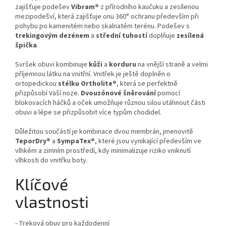
zajišťuje podešev
Vibram®
z přírodního kaučuku a zesílenou
mezipodešví, která zajišťuje onu 360° ochranu především při
pohybu po kamenitém nebo skalnatém terénu. Podešev s
trekingovým
dezénem
a
střední
tuhostí
doplňuje
zesílená
špička
.
Svršek obuvi kombinuje
kůži
a
korduru
na vnější straně a velmi
příjemnou látku na vnitřní. Vnitřek je ještě doplněn o
ortopedickou
stélku Ortholite®
, která se perfektně
přizpůsobí Vaší noze.
Dvouzónové
šněrování
pomocí
blokovacích háčků a oček umožňuje různou silou utáhnout části
obuvi a lépe se přizpůsobit více typům chodidel.
Důležitou součástí je kombinace dvou membrán, jmenovitě
TeporDry®
a
SympaTex®
, které jsou vynikající především ve
vlhkém a zimním prostředí, kdy minimalizuje riziko vniknutí
vlhkosti do vnitřku boty.
Klíčové
vlastnosti
-
Treková obuv pro každodenní