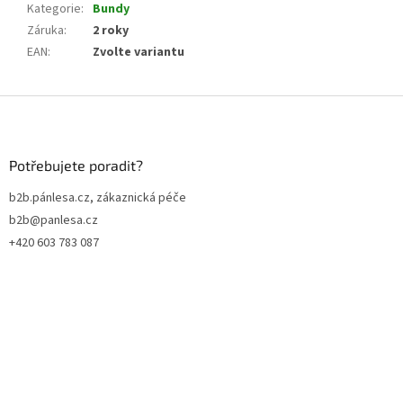
Kategorie
:
Bundy
Záruka
:
2 roky
EAN
:
Zvolte variantu
Z
á
p
a
Potřebujete poradit?
t
b2b.pánlesa.cz, zákaznická péče
í
b2b@panlesa.cz
+420 603 783 087