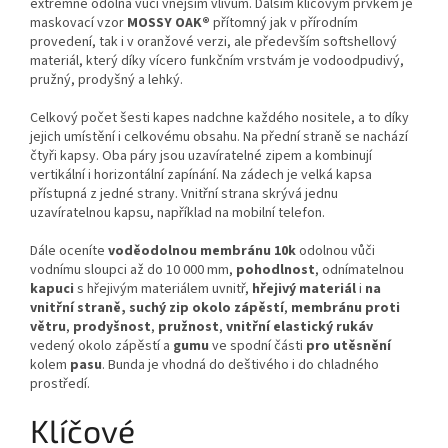
extrémně odolná vůči vnějším vlivům. Dalším klíčovým prvkem je
maskovací vzor
MOSSY OAK®
přítomný jak v přírodním
provedení, tak i v oranžové verzi, ale především softshellový
materiál, který díky vícero funkčním vrstvám je vodoodpudivý,
pružný, prodyšný a lehký.
Celkový počet šesti kapes nadchne každého nositele, a to díky
jejich umístění i celkovému obsahu. Na přední straně se nachází
čtyři kapsy. Oba páry jsou uzavíratelné zipem a kombinují
vertikální i horizontální zapínání. Na zádech je velká kapsa
přístupná z jedné strany. Vnitřní strana skrývá jednu
uzavíratelnou kapsu, například na mobilní telefon.
Dále oceníte
voděodolnou membránu 10k
odolnou vůči
vodnímu sloupci až do 10 000 mm,
pohodlnost
, odnímatelnou
kapuci
s hřejivým materiálem uvnitř,
hřejivý materiál
i
na
vnitřní straně, suchý zip
okolo zápěstí
,
membránu proti
větru
,
prodyšnost
,
pružnost
,
vnitřní elastický rukáv
vedený okolo zápěstí a
gumu
ve spodní části
pro utěsnění
kolem
pasu
. Bunda je vhodná do deštivého i do chladného
prostředí.
Klíčové