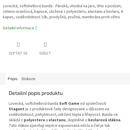
Lovecká, softshellová bunda - Pánská, vhodná na jaro, léto a podzim,
zeleno-oranžová, kapuce, složená z polyesteru, elastanu a kevlaru, 6
kapes, voděodolnost 10k, prodyšná, pružná, membrána proti větru
Detailní informace
ZEPTAT SE
SDÍLET
Popis
Diskuze
Detailní popis produktu
Lovecká, softshellová bunda
Soft Game
od společnosti
Stagunt
je z produktové řady designované s důrazem na
voděodolnost, pohyblivost, udržení tepla a hřejivost. Bunda se
skládá z
polyesteru
a
elastanu
, doplněné o
kevlarová vlákna
.
Tato vlákna zpevňují nejvíce exponovaná místa a činí je tak