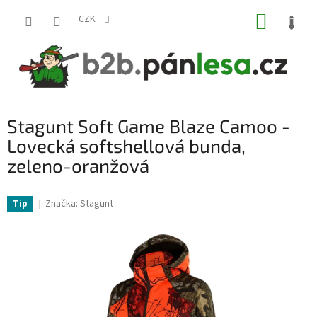
Přejít
NÁKUP
na
CZK
obsah
KOŠÍK
Stagunt Soft Game Blaze Camoo -
Lovecká softshellová bunda,
zeleno-oranžová
Značka:
Stagunt
Tip