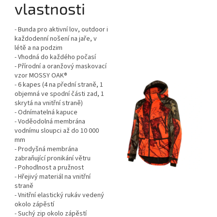
vlastnosti
- Bunda pro aktivní lov, outdoor i
každodenní nošení na jaře, v
létě a na podzim
- Vhodná do každého počasí
- Přírodní a oranžový maskovací
vzor MOSSY OAK®
- 6 kapes (4 na přední straně, 1
objemná ve spodní části zad, 1
skrytá na vnitřní straně)
- Odnímatelná kapuce
- Voděodolná membrána
vodnímu sloupci až do 10 000
mm
- Prodyšná membrána
zabraňující pronikání větru
- Pohodlnost a pružnost
- Hřejivý materiál na vnitřní
straně
- Vnitřní elastický rukáv vedený
okolo zápěstí
- Suchý zip okolo zápěstí