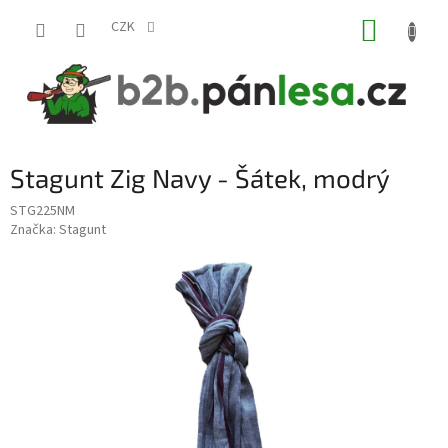
Přejít
NÁKUP
na
CZK
obsah
KOŠÍK
Stagunt Zig Navy - Šátek, modrý
STG225NM
Značka:
Stagunt