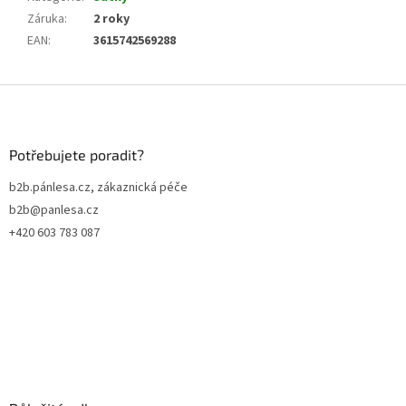
Záruka
:
2 roky
EAN
:
3615742569288
Z
á
p
a
Potřebujete poradit?
t
b2b.pánlesa.cz, zákaznická péče
í
b2b@panlesa.cz
+420 603 783 087